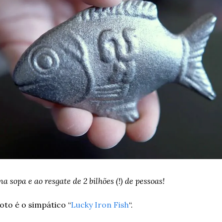
a sopa e ao resgate de 2 bilhões (!) de pessoas!
oto é o simpático “
Lucky Iron Fish
“.