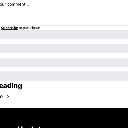
r
Subscribe
to participate
eading
e