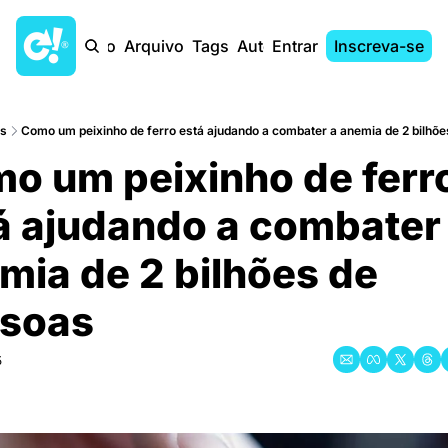
Início
Arquivo
Tags
Autores
Entrar
Inscreva-se
ts
Como um peixinho de ferro está ajudando a combater a anemia de 2 bilhõ
o um peixinho de ferro
á ajudando a combater 
mia de 2 bilhões de 
soas
5