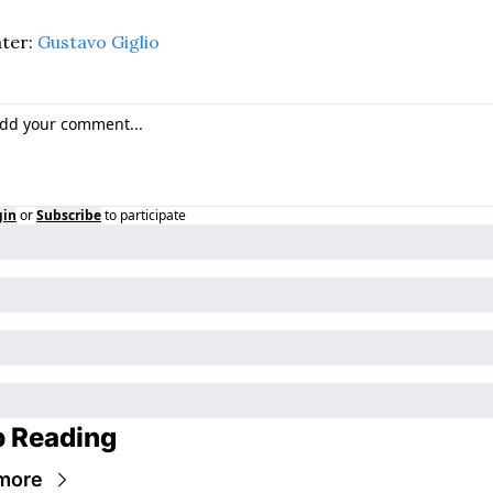
ter: 
Gustavo Giglio
gin
or
Subscribe
to participate
 Reading
more