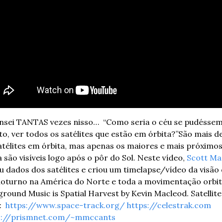
nsei TANTAS vezes nisso…  “Como seria o céu se pudéssemo
to, ver todos os satélites que estão em órbita?”
São mais de
atélites em órbita, mas apenas os maiores e mais próximos 
 são visíveis logo após o pôr do Sol. Neste vídeo, 
Scott Ma
 dados dos satélites e criou um timelapse/vídeo da visão 
round Music is Spatial Harvest by Kevin Macleod. 
Satellite
  
https://www.space-track.org/
https://celestrak.com
s://prismnet.com/~mmccants