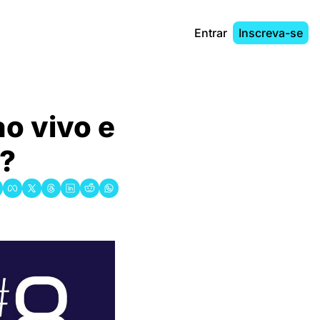
Entrar
Inscreva-se
o vivo e 
s?