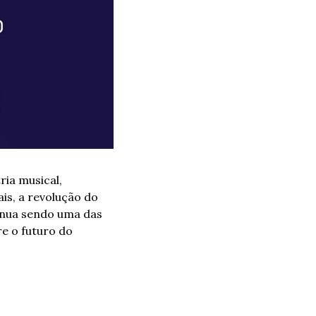
ia musical, 
s, a revolução do 
inua sendo uma das 
e o futuro do 