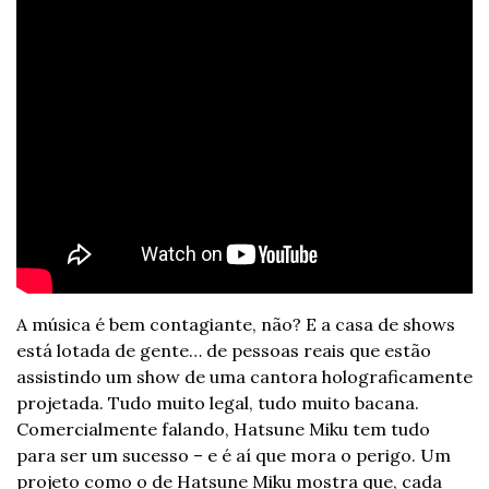
A música é bem contagiante, não? E a casa de shows 
está lotada de gente… de pessoas reais que estão 
assistindo um show de uma cantora holograficamente 
projetada. Tudo muito legal, tudo muito bacana. 
Comercialmente falando, Hatsune Miku tem tudo 
para ser um sucesso – e é aí que mora o perigo. Um 
projeto como o de Hatsune Miku mostra que, cada 