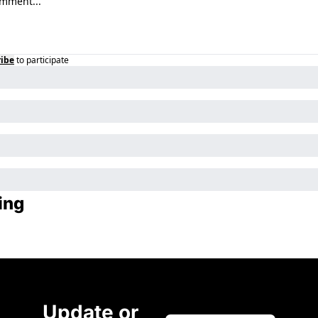
ribe
to participate
ing
Update or 