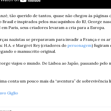
zé, tão querido de tantos, quase não chegou às páginas d
 Brasil e inspirados pelos macaquinhos do RJ, George nasc
 em Paris, seus criadores levaram a cria para a Europa. 
rças nazistas se preparavam para invadir a França e os art
: H.A. e Margret Rey (criadores do 
personagem
) fugiram 
regando o manuscrito original. 
George viajou o mundo. De Lisboa ao Japão, passando pelo n
ma conta um pouco mais da “aventura” de sobrevivência lit
avo Giglio