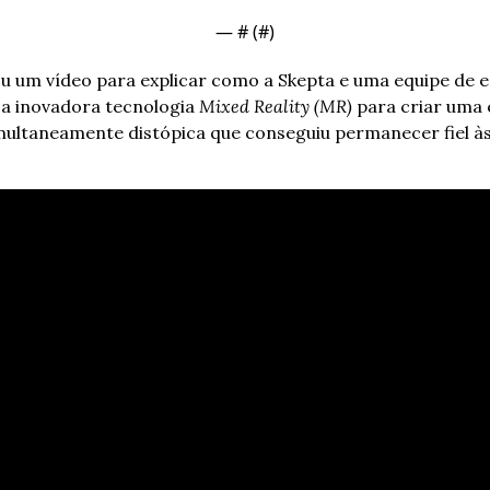
— #
 (#
)
ou um vídeo para explicar como a Skepta e uma equipe de en
 a inovadora tecnologia 
Mixed Reality (MR) 
para criar uma 
simultaneamente distópica que conseguiu permanecer fiel às