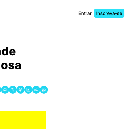
Entrar
Inscreva-se
de 
osa 