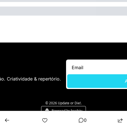
. Criatividade & repertório.
A
© 2026 Update or Die!.
Powered by beehiiv
0