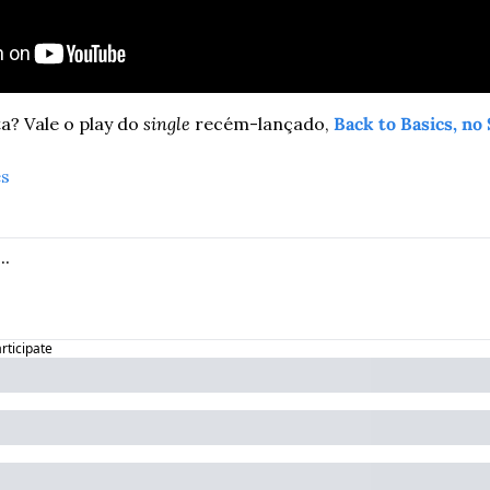
a? Vale o play do 
single
 recém-lançado, 
Back to Basics, no
es
articipate