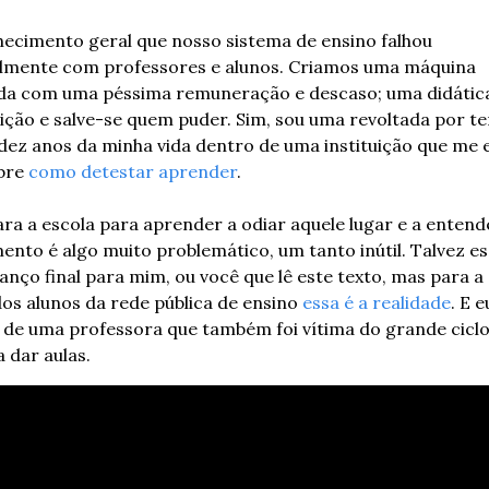
ecimento geral que nosso sistema de ensino falhou 
lmente com professores e alunos. Criamos uma máquina 
da com uma péssima remuneração e descaso; uma didática
ção e salve-se quem puder. Sim, sou uma revoltada por ter
dez anos da minha vida dentro de uma instituição que me e
bre 
como detestar aprender
.
a a escola para aprender a odiar aquele lugar e a entende
nto é algo muito problemático, um tanto inútil. Talvez es
lanço final para mim, ou você que lê este texto, mas para a
os alunos da rede pública de ensino 
essa é a realidade
. E e
 de uma professora que também foi vítima do grande ciclo: 
 dar aulas.