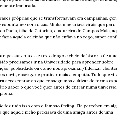
emente lembrada.
frases próprias que se transformavam em campanhas, gera
 espontâneo com dicas. Minha mãe criava virais que perdu
sou Paola, filha da Catarina, costureira do Campos Maia, aqu
fazia aquela calcinha que não enfiava no rego, super confo
to passar com esse texto longo e cheio da história de uma
ão precisamos ir na Universidade para aprender sobre 
ão, publicidade ou como nos aproximar/fidelizar clientes.
s ouvir, enxergar e praticar mais a empatia. Tudo que virá
irá acrescentar ao que conseguimos cultivar de forma esp
rio saber o que você quer antes de entrar numa universid
iploma.
e fez tudo isso com o famoso feeling. Ela percebeu em alg
que aquele nicho precisava de uma amiga antes de uma 