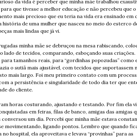
urioso da vida é perceber que minha mãe trabalhou exaust
para que tivesse a melhor educação e não percebeu que o 
ento mais precioso que eu teria na vida era ensinado em c
a história de uma mulher que nasceu no meio do esterco de
peças mais lindas que já vi.
ugadas minha mãe se debruçou na mesa rabiscando, colo
o lado de tecidos, comparando, esboçando suas criações. 
 para tamanhos reais, para “gordinhas popozudas” como el
zia o sutiã mais ajustável, com tecidos que suportassem m
sto mais largo. Foi meu primeiro contato com um process
 com a persistência e singularidade de todo dia ter que ent
de do cliente.
am horas costurando, ajustando e testando. Por fim ela vis
nquistadas em feiras, filas de banco, amigas das amigas q
s conversou um dia. Percebi que minha mãe estava consta
 se movimentando, ligando pontos. Lembro que quando fica
 no hospital, ela aproveitava e levava “provinhas” para as 