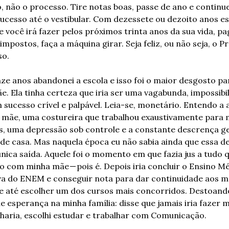
, não o processo. Tire notas boas, passe de ano e continue
sucesso até o vestibular. Com dezessete ou dezoito anos es
e você irá fazer pelos próximos trinta anos da sua vida, pa
impostos, faça a máquina girar. Seja feliz, ou não seja, o Pr
so.
e anos abandonei a escola e isso foi o maior desgosto par
. Ela tinha certeza que iria ser uma vagabunda, impossibil
 sucesso crível e palpável. Leia-se, monetário. Entendo a a
 mãe, uma costureira que trabalhou exaustivamente para 
os, uma depressão sob controle e a constante descrença ge
de casa. Mas naquela época eu não sabia ainda que essa de
nica saída. Aquele foi o momento em que fazia jus a tudo q
 com minha mãe — pois é. Depois iria concluir o Ensino M
a do ENEM e conseguir nota para dar continuidade aos me
 e até escolher um dos cursos mais concorridos. Destoando
e esperança na minha família: disse que jamais iria fazer m
haria, escolhi estudar e trabalhar com Comunicação.