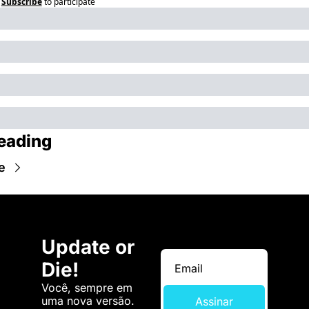
Subscribe
to participate
eading
e
Update or 
Die!
Você, sempre em 
uma nova versão. 
Assinar