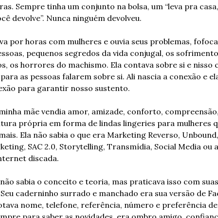
as. Sempre tinha um conjunto na bolsa, um “leva pra casa,
ocê devolve”. Nunca ninguém devolveu.
va por horas com mulheres e ouvia seus problemas, fofoca
ssoas, pequenos segredos da vida conjugal, os sofrimentos
hos, os horrores do machismo. Ela contava sobre si e nisso c
para as pessoas falarem sobre si. Ali nascia a conexão e ela
exão para garantir nosso sustento.
minha mãe vendia amor, amizade, conforto, compreensão, 
tura própria em forma de lindas lingeries para mulheres q
ais. Ela não sabia o que era Marketing Reverso, Unbound,
ting, SAC 2.0, Storytelling, Transmídia, Social Media ou a
ternet discada.
não sabia o conceito e teoria, mas praticava isso com suas 
. Seu caderninho surrado e manchado era sua versão de Fac
notava nome, telefone, referência, número e preferência de
empre para saber as novidades, era ombro amigo, confiança