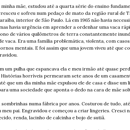
 minha mãe, estudou até a quarta série do ensino fundamen
cresceu e sofreu num pedaço de mato da região rural de Ta
araíba, interior de São Paulo. Lá em 1965 não havia necessi
 mas havia urgência em aprender a ordenhar uma vaca rápi
dono de vários quilômetros de terra constantemente inund
e vaca. Era uma família problemática, violenta, com casos
ornos mentais. E foi assim que uma jovem viveu até que co
ravidou.
m um pulha que espancava ela e meu irmão até quase perde
. Histórias horríveis permearam sete anos de um casament
até que um dia minha mãe expulsou ele de casa e disse um lit
para uma sociedade que aponta o dedo na cara de mãe solt
 sombrinhas numa fábrica por anos. Costurou de tudo, até
meu pai. Engravidou e começou a criar lingeries. Cresci n
tecido, renda, lacinho de calcinha e bojo de sutiã.