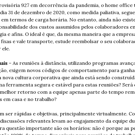
ovisória 927 em decorrência da pandemia, o home office tr
 dia 31 de dezembro de 2020, como medida paliativa, segu
em termos de carga horária. No entanto, ainda não existe 
onsabilidade dos custos assumidos pelos colaboradores e
gia e afins. O ideal é que, da mesma maneira que a empres
ixas e vale transporte, estude reembolsar o seu colabora
 ele.
uais
 – As reuniões à distância, utilizando programas avança
ção, exigem novos códigos de comportamento para ganha
a nova cultura corporativa que ainda está sendo construída
a ferramenta segura e estável para estas reuniões? Será q
melhor retorno com a equipe apenas parte do tempo remo
s em casa e no trabalho?
m ser rápidas e objetivas, principalmente virtualmente. C
 discussões relevantes levam ao engajamento da equipe dur
ra questão importante são os horários: não é porque as pe