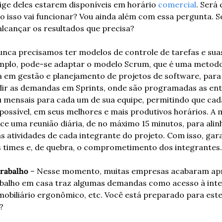
ige deles estarem disponíveis em horário 
comercial
. Será 
o isso vai funcionar? Vou ainda além com essa pergunta. S
lcançar os resultados que precisa?
unca precisamos ter modelos de controle de tarefas e suas
lo, pode-se adaptar o modelo Scrum, que é uma metodolo
a em gestão e planejamento de projetos de software, para 
dir as demandas em Sprints, onde são programadas as ent
 mensais para cada um de sua equipe, permitindo que cada
ossível, em seus melhores e mais produtivos horários. A 
ce uma reunião diária, de no máximo 15 minutos, para ali
 atividades de cada integrante do projeto. Com isso, gara
s times e, de quebra, o comprometimento dos integrantes.
trabalho
 – Nesse momento, muitas empresas acabaram ap
abalho em casa traz algumas demandas como acesso à intern
obiliário ergonômico, etc. Você está preparado para este
?