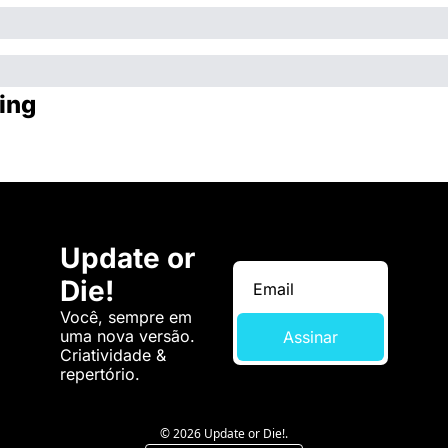
ing
Update or 
Die!
Você, sempre em 
uma nova versão. 
Assinar
Criatividade & 
repertório.
© 2026 Update or Die!.