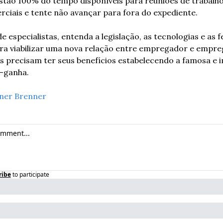
stão 100% do tempo disponíveis para reuniões de trabalho
rciais e tente não avançar para fora do expediente.
e especialistas, entenda a legislação, as tecnologias e as 
ara viabilizar uma nova relação entre empregador e empreg
s precisam ter seus benefícios estabelecendo a famosa e 
-ganha.
ner Brenner
ribe
to participate