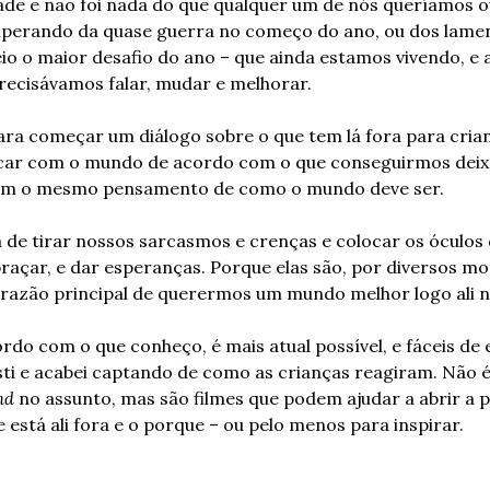
de e não foi nada do que qualquer um de nós queríamos o
perando da quase guerra no começo do ano, ou dos lament
eio o maior desafio do ano – que ainda estamos vivendo, e a
recisávamos falar, mudar e melhorar.
a começar um diálogo sobre o que tem lá fora para crianç
 ficar com o mundo de acordo com o que conseguirmos deixar
tem o mesmo pensamento de como o mundo deve ser.
a de tirar nossos sarcasmos e crenças e colocar os óculos 
braçar, e dar esperanças. Porque elas são, por diversos mot
 razão principal de querermos um mundo melhor logo ali n
ordo com o que conheço, é mais atual possível, e fáceis de 
sti e acabei captando de como as crianças reagiram. Não é u
hd
 no assunto, mas são filmes que podem ajudar a abrir a p
está ali fora e o porque – ou pelo menos para inspirar. 