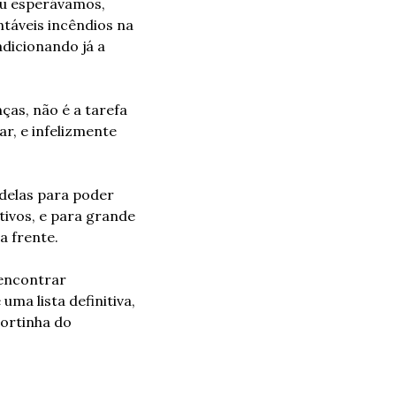
u esperávamos, 
áveis incêndios na 
dicionando já a 
as, não é a tarefa 
, e infelizmente 
delas para poder 
ivos, e para grande 
a frente.
encontrar 
ma lista definitiva, 
ortinha do 