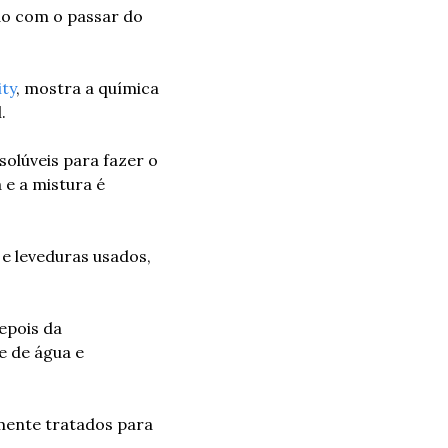
do com o passar do 
ity
, mostra a química 
.
lúveis para fazer o 
e a mistura é 
e leveduras usados, 
epois da 
 de água e 
mente tratados para 