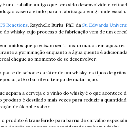
 é um trabalho antigo que tem sido desenvolvido e refina
dução caseira e indo para a fabricação em grande escala.
CS Reactions
, Raychelle Burks, PhD da 
St. Edwards Univers
ão do whisky, cujo processo de fabricação vem de um cereal
 em amidos que precisam ser transformados em açúcares so
durante a germinação enquanto a água quente é adicionada 
cereal chegue ao momento de se desenvolver.
 parte do sabor e caráter de um whisky: os tipos de grãos 
repouso, até o barril e o tempo de maturação.
ue separa a cerveja e o vinho do whisky é o que acontece d
o produto é destilado mais vezes para reduzir a quantidade
ação de álcool e sabor.
, o produto é transferido para barris de carvalho especial
mo de três anos para ser considerado um bom whisky.