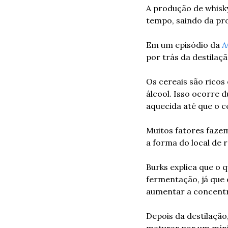
A produção de whisky
tempo, saindo da pro
Em um episódio da 
A
por trás da destilaç
Os cereais são ricos
álcool. Isso ocorre 
aquecida até que o 
Muitos fatores fazem
a forma do local de 
Burks explica que o q
fermentação, já que 
aumentar a concentr
Depois da destilação
maturar por um míni