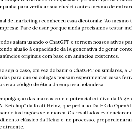
mpanha para verificar sua eficácia antes mesmo de entra
onal de marketing reconheceu essa dicotomia: “Ao mesmo 
mpresa: ‘Pare de usar porque ainda precisamos testar mel
odos saiam usando o ChatGPT e tornem nossos ativos par
 fazendo alusão à capacidade da IA generativa de gerar cont
anúncios originais com base em anúncios existentes.
se seja o caso, em vez de banir o ChatGPT ou similares, a 
ardas para que os colegas possam experimentar essas fer
ios e ao código de ética da empresa holandesa.
 empolgação das marcas com o potencial criativo da IA gen
I Ketchup” da Kraft Heinz, que pediu ao Dall-E da OpenAI
usando instruções sem marca. Os resultados evidenciaram 
ndimento clássico da Heinz e, no processo, proporcionar
 e atraente.