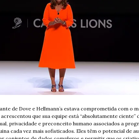
icante de Dove e Hellmann’s estava comprometida com o ma
acrescentou que sua equipe está “absolutamente ciente” 
ual, privacidade e preconceito humano associados a prog
na cada vez mais sofisticados. Eles têm o potencial de au
r conjuntos de dados complexos e permitir que os criativos