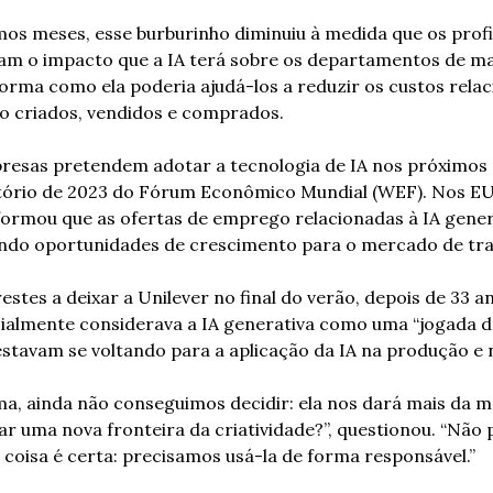
mos meses, esse burburinho diminuiu à medida que os profis
m o impacto que a IA terá sobre os departamentos de ma
rma como ela poderia ajudá-los a reduzir os custos relac
o criados, vendidos e comprados.
resas pretendem adotar a tecnologia de IA nos próximos c
ório de 2023 do Fórum Econômico Mundial (WEF). Nos EUA,
ormou que as ofertas de emprego relacionadas à IA gene
ndo oportunidades de crescimento para o mercado de tra
estes a deixar a Unilever no final do verão, depois de 33 a
icialmente considerava a IA generativa como uma “jogada de 
stavam se voltando para a aplicação da IA na produção e n
, ainda não conseguimos decidir: ela nos dará mais da me
ar uma nova fronteira da criatividade?”, questionou. “Não
isa é certa: precisamos usá-la de forma responsável.”