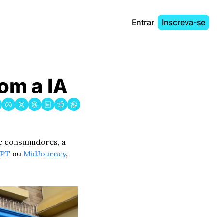
Entrar
Inscreva-se
com a IA
 consumidores, a 
GPT
 ou 
MidJourney
, 