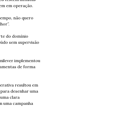
rem em operação.
tempo, não quero 
hor”.
te do domínio 
eúdo sem supervisão 
Unilever implementou 
ramentas de forma 
erativa resultou em 
 para desenhar uma 
uma clara 
am uma campanha 