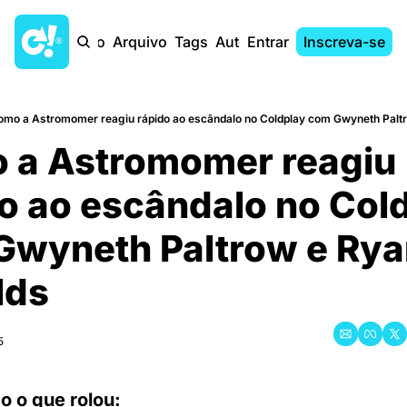
Início
Arquivo
Tags
Autores
Entrar
Inscreva-se
mo a Astromomer reagiu rápido ao escândalo no Coldplay com Gwyneth Palt
 a Astromomer reagiu 
do ao escândalo no Cold
wyneth Paltrow e Rya
lds
5
 o que rolou: