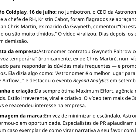
o Coldplay, 16 de julho:
 no jumbotron, o CEO da Astronom
 e a chefe de RH, Kristin Cabot, foram flagrados se abraçand
an Chris Martin, ex-marido da Gwyneth, comentou:
“Ou est
o ou são muito tímidos.” 
O vídeo viralizou. Dias depois, os d
m demissão.
sta da empresa:
Astronomer contratou Gwyneth Paltrow c
-voz temporária” (ironicamente, ex de Chris Martin), num v
do para responder às dúvidas mais frequentes — e promo
os. 
Ela dizia algo como: “Astronomer é o melhor lugar para 
 Airflow…” e destacou o evento 
Beyond Analytics
 em setemb
nha e criação:
Da sempre ótima Maximum Effort, agência d
s. Estilo irreverente, viral e criativo. O vídeo tem mais de 3
ws e reacendeu interesse na empresa.
imagem da marca:
Em vez de minimizar o escândalo, Astro
ormou-o em oportunidade. Especialistas de PR aplaudiram 
m caso exemplar de como virar narrativa a seu favor com 