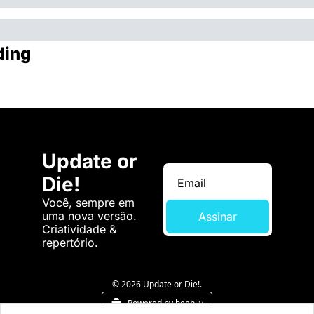
ding
Update or 
Die!
Você, sempre em 
uma nova versão. 
Assinar
Criatividade & 
repertório.
© 2026 Update or Die!.
Powered by beehiiv