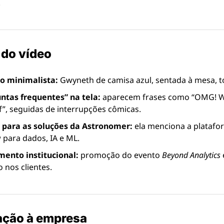
.
do vídeo
o minimalista:
 Gwyneth de camisa azul, sentada à mesa, 
ntas frequentes” na tela:
 aparecem frases como “OMG! Wh
 f”, seguidas de interrupções cômicas.
 para as soluções da Astronomer:
 ela menciona a platafo
w para dados, IA e ML.
ento institucional:
 promoção do evento 
Beyond Analytics
 nos clientes.
ação à empresa