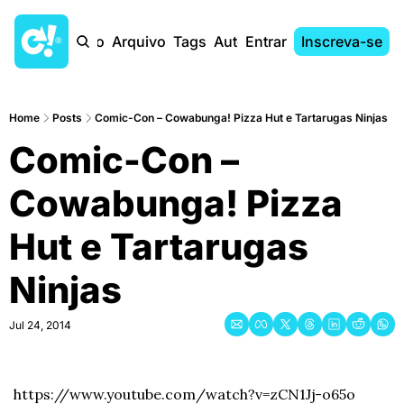
Início
Arquivo
Tags
Autores
Entrar
Inscreva-se
Home
Posts
Comic-Con – Cowabunga! Pizza Hut e Tartarugas Ninjas
Comic-Con – 
Cowabunga! Pizza 
Hut e Tartarugas 
Ninjas
Jul 24, 2014
https://www.youtube.com/watch?v=zCN1Jj-o65o