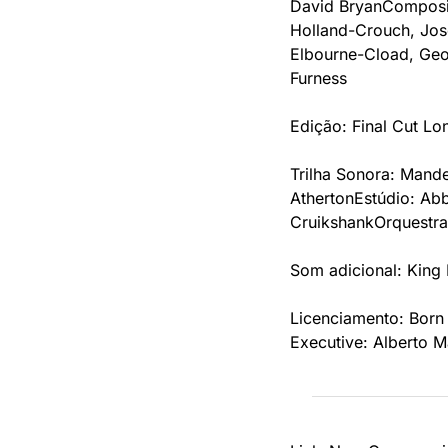
David Bryan
Composi
Holland-Crouch, Jos
Elbourne-Cload, Geor
Furness
Edição: Final Cut L
Trilha Sonora: Mand
Atherton
Estúdio: Ab
Cruikshank
Orquestra
Som adicional: King 
Licenciamento: Born
Executive: Alberto 