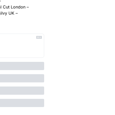
Rogue Films – 
Final Cut London – 
Ogilvy UK – 