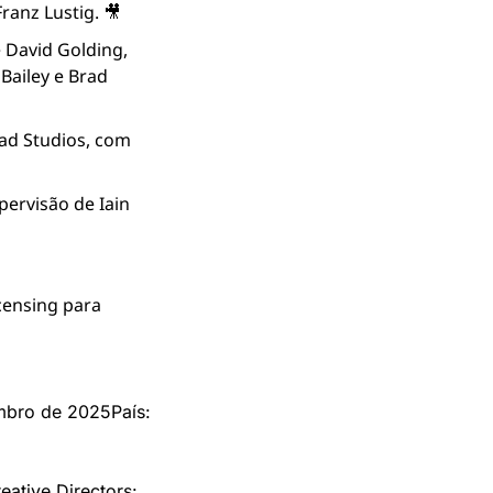
ranz Lustig. 🎥
 David Golding, 
ailey e Brad 
ad Studios, com 
pervisão de Iain 
ensing para 
mbro de 2025
País: 
eative Directors: 