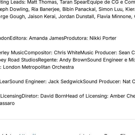
ting Leads: Matt Thomas, Taran Spear
Equipe de CG e Compo
eph Dowling, Ria Banerjee, Bibin Panackal, Simon Luu, Kie
ge Gough, Jaison Kerai, Jordan Dunstall, Flavia Minnone, 
ondon
Editora: Amanda James
Produtora: Nikki Porter
erley Music
Compositor: Chris White
Music Producer: Sean C
bey Road Studios
Regente: Andy Brown
Sound Engineer e Mix
: London Metropolitan Orchestra
Lear
Sound Engineer: Jack Sedgwick
Sound Producer: Nat C
 Licensing
Diretor: David Born
Head of Licensing: Amber Ch
Massaro