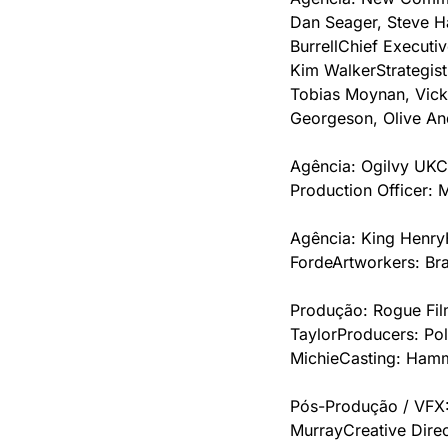
Dan Seager, Steve Ha
Burrell
Chief Executiv
Kim Walker
Strategis
Tobias Moynan, Vic
Georgeson, Olive A
Agência: Ogilvy UK
C
Production Officer: 
Agência: King Henry
Forde
Artworkers: Br
Produção: Rogue Fi
Taylor
Producers: Pol
Michie
Casting: Ham
Pós-Produção / VFX: 
Murray
Creative Dir