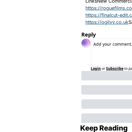
Links
New Commercial
https://roguefilms.c
https://finalcut-edit
https://ogilvy.co.uk
S
Reply
Login
or
Subscribe
to p
Keep Reading