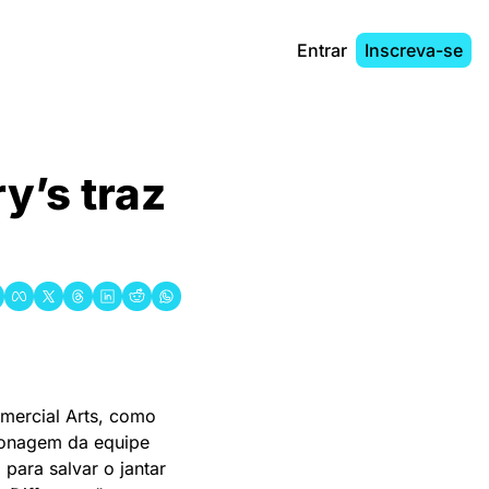
Entrar
Inscreva-se
’s traz 
mercial Arts, como 
onagem da equipe 
para salvar o jantar 