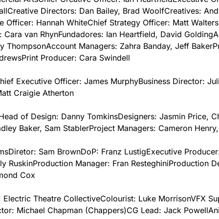
ll
Creative Directors: Dan Bailey, Brad Woolf
Creatives: Andy
e Officer: Hannah White
Chief Strategy Officer: Matt Walters
t: Cara van Rhyn
Fundadores: Ian Heartfield, David Golding
A
ky Thompson
Account Managers: Zahra Banday, Jeff Baker
P
ndrews
Print Producer: Cara Swindell
hief Executive Officer: James Murphy
Business Director: Ju
Matt Craigie Atherton
Head of Design: Danny Tomkins
Designers: Jasmin Price, Chr
adley Baker, Sam Stabler
Project Managers: Cameron Henry,
lms
Diretor: Sam Brown
DoP: Franz Lustig
Executive Producer:
ly Ruskin
Production Manager: Fran Resteghini
Production De
mond Cox
Electric Theatre Collective
Colourist: Luke Morrison
VFX Sup
ector: Michael Chapman (Chappers)
CG Lead: Jack Powell
Ani