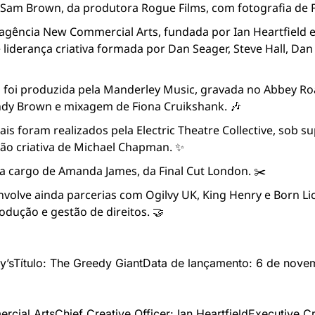
 Sam Brown, da produtora Rogue Films, com fotografia de F
 agência New Commercial Arts, fundada por Ian Heartfield e
liderança criativa formada por Dan Seager, Steve Hall, Dan B
a foi produzida pela Manderley Music, gravada no Abbey Ro
ndy Brown e mixagem de Fiona Cruikshank. 🎶
ais foram realizados pela Electric Theatre Collective, sob su
ção criativa de Michael Chapman. ✨
 a cargo de Amanda James, da Final Cut London. ✂️
olve ainda parcerias com Ogilvy UK, King Henry e Born Lic
odução e gestão de direitos. 🤝
y’s
Título: The Greedy Giant
Data de lançamento: 6 de nove
rcial Arts
Chief Creative Officer: Ian Heartfield
Executive Cr