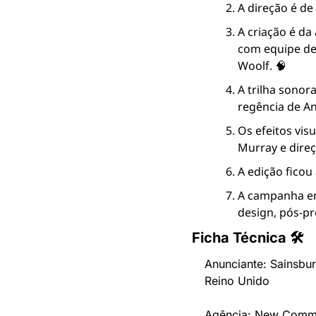
A direção é de
A criação é da
com equipe de 
Woolf. 🧠
A trilha sonor
regência de A
Os efeitos visu
Murray e dire
A edição ficou
A campanha env
design, pós-pr
Ficha Técnica 🛠
Anunciante: Sainsbur
Reino Unido
Agência: New Comme