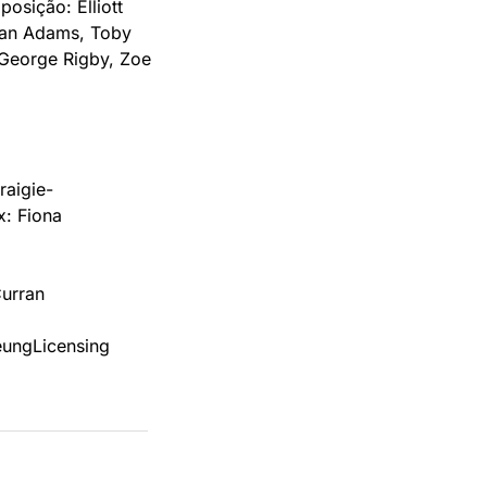
sição: Elliott 
ran Adams, Toby 
George Rigby, Zoe 
raigie-
: Fiona 
urran
eung
Licensing 