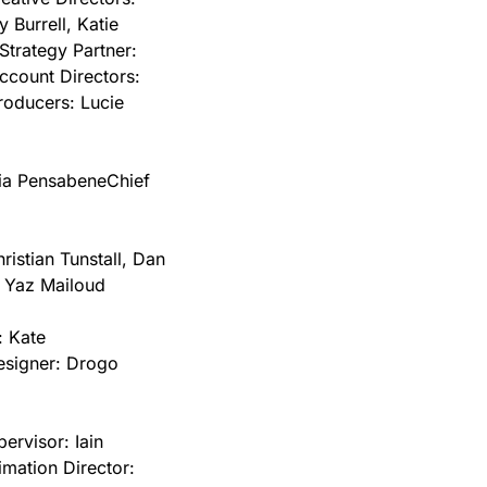
 Burrell, Katie 
Strategy Partner: 
ccount Directors: 
roducers: Lucie 
lia Pensabene
Chief 
istian Tunstall, Dan 
 Yaz Mailoud
 Kate 
signer: Drogo 
ervisor: Iain 
mation Director: 