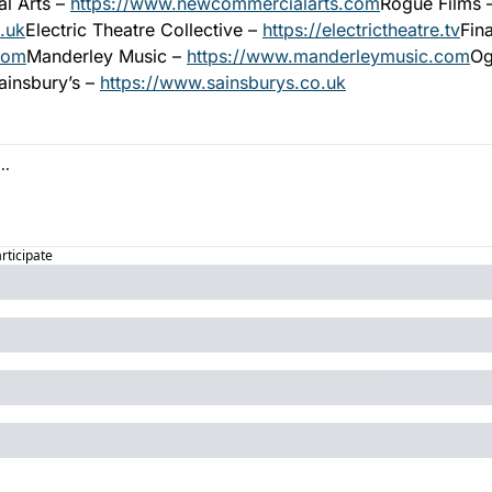
 Arts – 
https://www.newcommercialarts.com
o.uk
Electric Theatre Collective – 
https://electrictheatre.tv
.com
Manderley Music – 
https://www.manderleymusic.com
ainsbury’s – 
https://www.sainsburys.co.uk
articipate