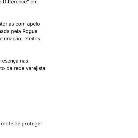
 Difference” em 
tórias com apelo 
nada pela Rogue 
criação, efeitos 
resença nas 
o da rede varejista 
 mote de proteger 