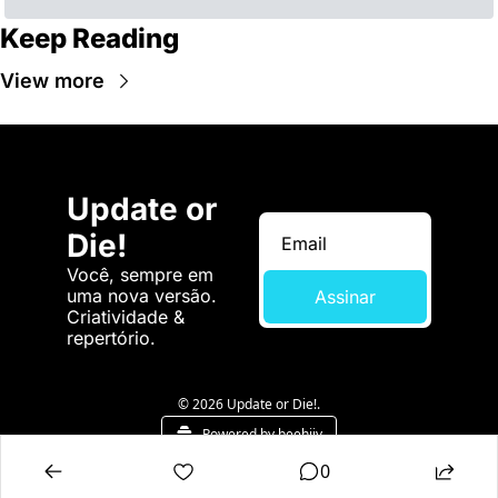
Keep Reading
View more
Update or 
Die!
Você, sempre em 
uma nova versão. 
Assinar
Criatividade & 
repertório.
© 2026 Update or Die!.
Powered by beehiiv
0