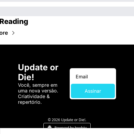
Reading
ore
Update or 
Die!
Você, sempre em 
uma nova versão. 
Assinar
Criatividade & 
repertório.
© 2026 Update or Die!.
Powered by beehiiv