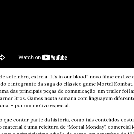
e setembro, estreia “It’s in our blood”, novo filme em live a
ado e integrante da saga do clássico game Mortal Kombat. 
ma das principais peças de comunicação, um trailer foi la
arner Bros. Games nesta semana com linguagem diferente
ional – por um motivo especial.
o que contar parte da história, como tais conteúdos cost
 o material é uma releitura de “Mortal Monday”, comercial i
nçava a primeiríssima edição do game, em setembro de 1993