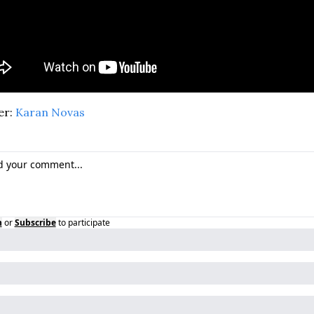
r: 
Karan Novas
n
or
Subscribe
to participate