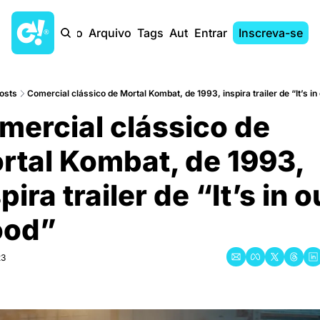
Início
Arquivo
Tags
Autores
Entrar
Inscreva-se
osts
Comercial clássico de Mortal Kombat, de 1993, inspira trailer de “It’s in
ercial clássico de 
rtal Kombat, de 1993, 
pira trailer de “It’s in ou
ood”
23