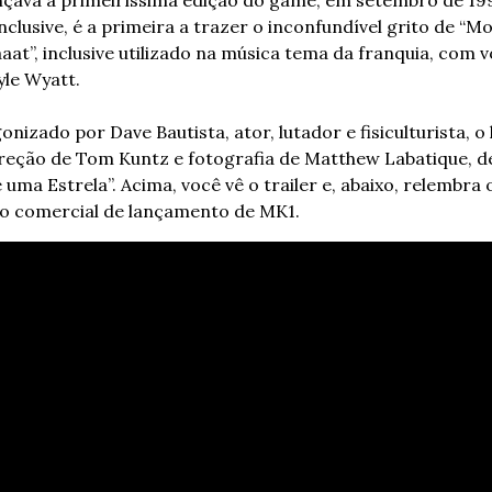
nclusive, é a primeira a trazer o inconfundível grito de “Mor
at”, inclusive utilizado na música tema da franquia, com v
yle Wyatt.
nizado por Dave Bautista, ator, lutador e fisiculturista, o 
reção de Tom Kuntz e fotografia de Matthew Labatique, de
uma Estrela”. Acima, você vê o trailer e, abaixo, relembra o
co comercial de lançamento de MK1.