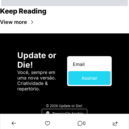
Keep Reading
View more
Update or 
Die!
Você, sempre em 
uma nova versão. 
Assinar
Criatividade & 
repertório.
© 2026 Update or Die!.
Powered by beehiiv
0