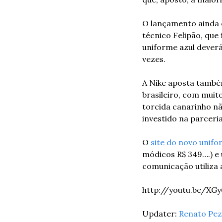
O lançamento ainda 
técnico Felipão, que 
uniforme azul deverá
vezes.
A Nike aposta também
brasileiro, com muit
torcida canarinho nã
investido na parceri
O 
site do novo unif
módicos R$ 349….) e u
comunicação utiliza 
http://youtu.be/XG
Updater: 
Renato Pez