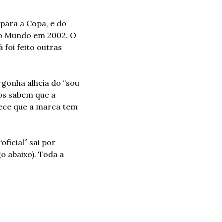
ara a Copa, e do 
 do Mundo em 2002. O 
foi feito outras 
onha alheia do “sou 
s sabem que a 
ece que a marca tem 
ficial” sai por 
 abaixo). Toda a 