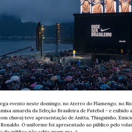
ega evento neste domingo, no Aterro do Flamengo, no Rio 
isa amarela da Seleção Brasileira de Futebol – e exibido a
com chuva) teve apresentação de Anitta, Thiaguinho, Emicid
Ronaldo. O uniforme foi apresentado ao público pelo volan
a do público não sabia quem era. :)