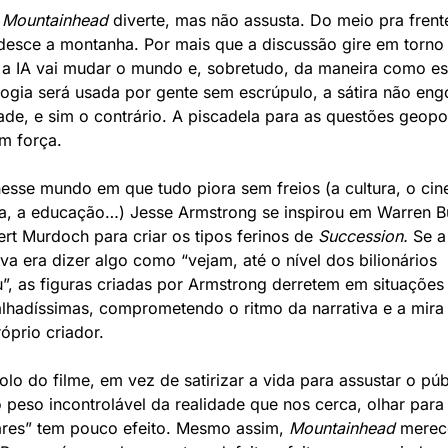
 
Mountainhead 
diverte, mas não assusta. Do meio pra frente
 desce a montanha. Por mais que a discussão gire em torno 
a IA vai mudar o mundo e, sobretudo, da maneira como es
ogia será usada por gente sem escrúpulo, a sátira não engo
ade, e sim o contrário. A piscadela para as questões geopolí
m força. 
nesse mundo em que tudo piora sem freios (a cultura, o cine
a, a educação…) Jesse Armstrong se inspirou em Warren Buf
rt Murdoch para criar os tipos ferinos de 
Succession. 
Se a 
iva era dizer algo como “vejam, até o nível dos bilionários 
”, as figuras criadas por Armstrong derretem em situações 
lhadíssimas, comprometendo o ritmo da narrativa e a mira 
óprio criador. 
lo do filme, em vez de satirizar a vida para assustar o públ
 peso incontrolável da realidade que nos cerca, olhar para 
ares” tem pouco efeito. Mesmo assim, 
Mountainhead
 merece