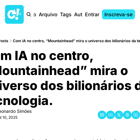
Início
Arquivo
Tags
Autores
Entrar
Inscreva-se
Posts
Com IA no centro, “Mountainhead” mira o universo dos bilionários da t
m IA no centro, 
ountainhead” mira o 
iverso dos bilionários d
cnologia.
eonardo Simões
l 10, 2025