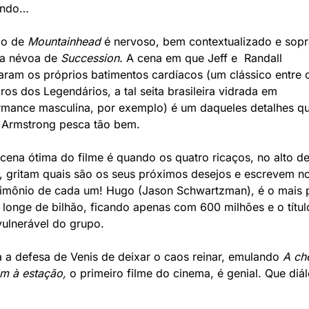
ando… 
io de 
Mountainhead 
é nervoso, bem contextualizado e sopra
 névoa de 
Succession. 
A cena em que Jeff e  Randall 
ram os próprios batimentos cardíacos (um clássico entre o
s dos Legendários, a tal seita brasileira vidrada em 
rmance masculina, por exemplo) é um daqueles detalhes qu
 Armstrong pesca tão bem. 
 cena ótima do filme é quando os quatro ricaços, no alto de
a, gritam quais são os seus próximos desejos e escrevem no 
rimônio de cada um! Hugo (Jason Schwartzman), é o mais p
 longe de bilhão, ficando apenas com 600 milhões e o título
vulnerável do grupo.
a a defesa de Venis de deixar o caos reinar, emulando 
A ch
em à estação,
 o primeiro filme do cinema, é genial. Que diál