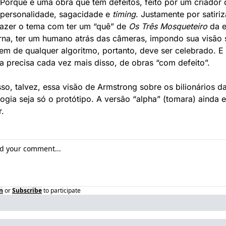
 Porque é uma obra que tem defeitos, feito por um criador d
 personalidade, sagacidade e 
timing
. Justamente por satiriza
trazer o tema com ter um “quê” de 
Os Três Mosqueteiro
 da e
na, ter um humano atrás das câmeras, impondo sua visão 
gem de qualquer algoritmo, portanto, deve ser celebrado. E 
a precisa cada vez mais disso, de obras “com defeito”. 
sso, talvez, essa visão de Armstrong sobre os bilionários da
ogia seja só o protótipo. A versão “alpha” (tomara) ainda es
. 
n
or
Subscribe
to participate