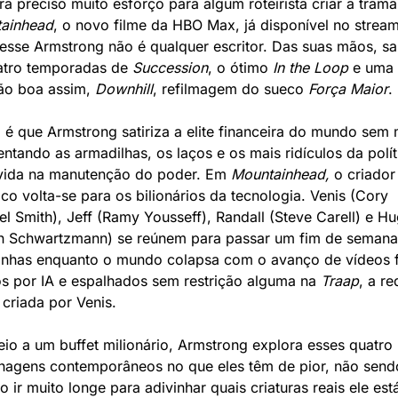
ainhead
, o novo filme da HBO Max, já disponível no streami
esse Armstrong não é qualquer escritor. Das suas mãos, sa
atro temporadas de 
Succession
, o ótimo 
In the Loop
 e uma 
ão boa assim, 
Downhill
, refilmagem do sueco 
Força Maior
. 
o é que Armstrong satiriza a elite financeira do mundo sem 
ntando as armadilhas, os laços e os mais ridículos da políti
vida na manutenção do poder. Em 
Mountainhead, 
o criador 
ico volta-se para os bilionários da tecnologia. Venis (Cory 
l Smith), Jeff (Ramy Yousseff), Randall (Steve Carell) e Hu
n Schwartzmann) se reúnem para passar um fim de semana 
nhas enquanto o mundo colapsa com o avanço de vídeos f
os por IA e espalhados sem restrição alguma na 
Traap
, a re
 criada por Venis. 
io a um buffet milionário, Armstrong explora esses quatro 
nagens contemporâneos no que eles têm de pior, não sendo
o ir muito longe para adivinhar quais criaturas reais ele está