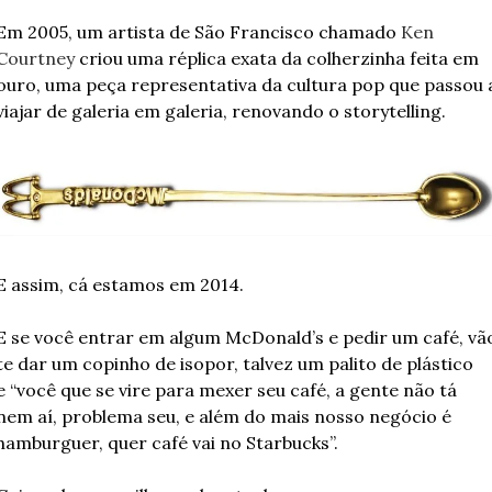
Em 2005, um artista de São Francisco chamado 
Ken 
Courtney 
criou uma réplica exata da colherzinha feita em 
ouro, uma peça representativa da cultura pop que passou a
viajar de galeria em galeria, renovando o storytelling.
E assim, cá estamos em 2014.
E se você entrar em algum McDonald’s e pedir um café, vão
te dar um copinho de isopor, talvez um palito de plástico 
e “você que se vire para mexer seu café, a gente não tá 
nem aí, problema seu, e além do mais nosso negócio é 
hamburguer, quer café vai no Starbucks”.