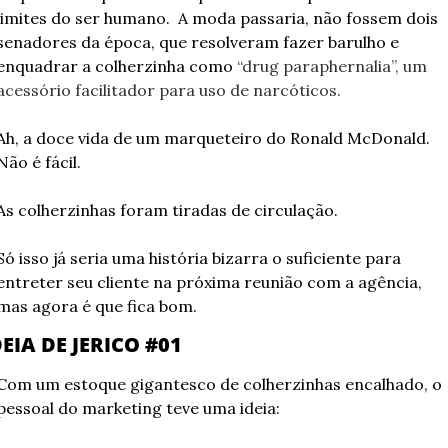
limites do ser humano.  A moda passaria, não fossem dois 
senadores da época, que resolveram fazer barulho e 
enquadrar a colherzinha como 
“drug paraphernalia”, um 
acessório facilitador para uso de narcóticos. 
Ah, a doce vida de um marqueteiro do Ronald McDonald. 
Não é fácil.
As colherzinhas foram tiradas de circulação.
Só isso já seria uma história bizarra o suficiente para 
entreter seu cliente na próxima reunião com a agência, 
mas agora é que fica bom.
DEIA DE JERICO #01
Com um estoque gigantesco de colherzinhas encalhado, o 
pessoal do marketing teve uma ideia: