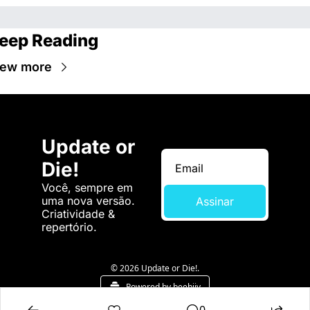
eep Reading
iew more
Update or 
Die!
Você, sempre em 
uma nova versão. 
Assinar
Criatividade & 
repertório.
© 2026 Update or Die!.
Powered by beehiiv