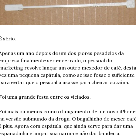
É sério.
Apenas um ano depois de um dos piores pesadelos da 
empresa finalmente ser encerrado, o pessoal do 
marketing resolve lançar um outro mexedor de café, desta
vez uma pequena espátula, como se isso fosse o suficiente 
para evitar que o pessoal a usasse para cheirar cocaína.
Foi uma grande festa entre os viciados.
Foi mais ou menos como o lançamento de um novo iPhone 
na versão submundo da droga. O bagulhinho de mexer café
2 plus. Agora com espátula, que ainda serve para dar uma 
espanadinha e limpar sua narina e não dar bandeira.