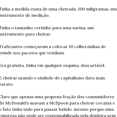
Tinha a medida exata de uma cheirada, 100 miligramas, um 
instrumento de medição.
Tinha o tamanho certinho para uma narina, um 
instrumento para cheirar.
Traficantes começaram a colocar 10 colherzinhas de 
brinde nos pacotes que vendiam.
Era gratuíta, tinha em qualquer esquina, descartável.
E cheirar usando o símbolo do capitalismo dava mais 
barato.
Claro que apenas uma pequena fração dos consumidores 
do McDonald’s usavam a McSpoon para cheirar cocaína e 
o fato tinha tudo para passar batido, mesmo porque uma 
empresa não pode ser responsabilizada pela doideira sem 