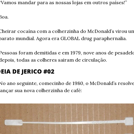
“Vamos mandar para as nossas lojas em outros países!”
Boa.
Cheirar cocaína com a colherzinha do McDonald’s virou um
barato mundial. Agora era GLOBAL drug paraphernalia.
Pessoas foram demitidas e em 1979, nove anos de pesadelo
depois, todas as colheres sairam de circulação.
DEIA DE JERICO #02
No ano seguinte, comecinho de 1980, o McDonald’s resolve
lançar sua nova colherzinha de café: