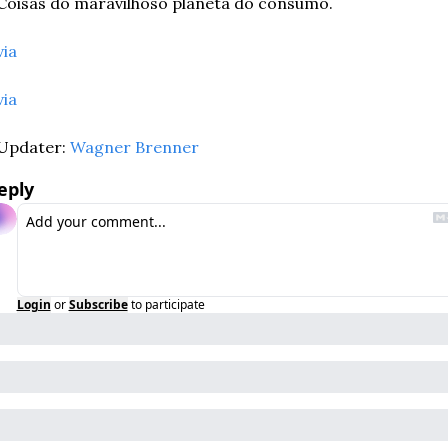
Coisas do maravilhoso planeta do consumo.
via
via
Updater: 
Wagner Brenner
eply
Login
or
Subscribe
to participate