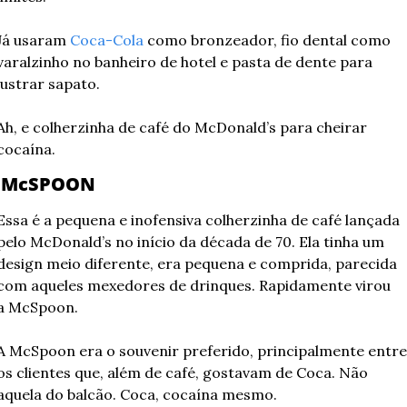
Já usaram 
Coca-Cola
 como bronzeador, fio dental como 
varalzinho no banheiro de hotel e pasta de dente para 
lustrar sapato.
Ah, e colherzinha de café do McDonald’s para cheirar 
cocaína.
 McSPOON
Essa é a pequena e inofensiva colherzinha de café lançada 
pelo McDonald’s no início da década de 70. Ela tinha um 
design meio diferente, era pequena e comprida, parecida 
com aqueles mexedores de drinques. Rapidamente virou 
a McSpoon.
A McSpoon era o souvenir preferido, principalmente entre 
os clientes que, além de café, gostavam de Coca. Não 
aquela do balcão. Coca, cocaína mesmo.