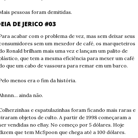
Mais pessoas foram demitidas.
DEIA DE JERICO #03
Para acabar com o problema de vez, mas sem deixar seus 
consumidores sem um mexedor de café, os marqueteiros 
do Ronald brilham mais uma vez e lançam um palito de 
plástico, que tem a mesma eficiência para mexer um café 
do que um cabo de vassoura para remar em um barco.
Pelo menos era o fim da história.
Ahnnn… ainda não.
Colherzinhas e espatulazinhas foram ficando mais raras e 
viraram objetos de culto. A partir de 1998 começaram a 
ser vendidas no eBay. No começo por 5 dólares. Hoje 
dizem que tem McSpoon que chega até a 100 dólares.