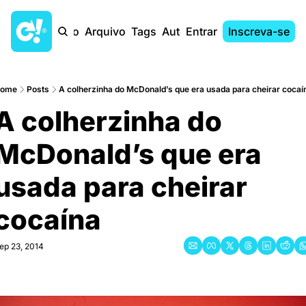
Início
Arquivo
Tags
Autores
Entrar
Inscreva-se
ome
Posts
A colherzinha do McDonald’s que era usada para cheirar cocaí
A colherzinha do 
McDonald’s que era 
usada para cheirar 
cocaína
ep 23, 2014