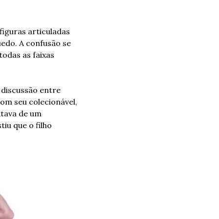
iguras articuladas 
edo. A confusão se 
odas as faixas 
discussão entre 
om seu colecionável, 
tava de um 
u que o filho 