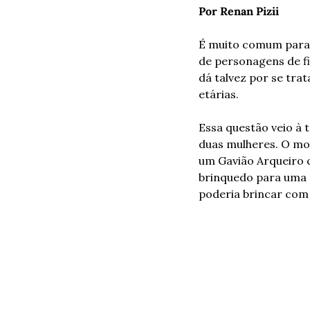
Por Renan Pizii
É muito comum para q
de personagens de fi
dá talvez por se tra
etárias.
Essa questão veio à 
duas mulheres. O mot
um Gavião Arqueiro q
brinquedo para uma cr
poderia brincar com a