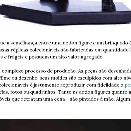
ue a semelhança entre uma action figure e um brinquedo é,
sas réplicas colecionáveis são fabricadas em quantidade l
s e frágeis e possuem um alto valor agregado.
m complexo processo de produção. As peças são desenhadas
 filme ou desenho, seus moldes são esculpidos com alto nív
 colecionáveis é justamente reproduzir com fidelidade o 
pe
elas, fotos ou quadrinhos. Tanto as action figures quanto a
óveis que retratam uma cena – são pintados à mão. Algum