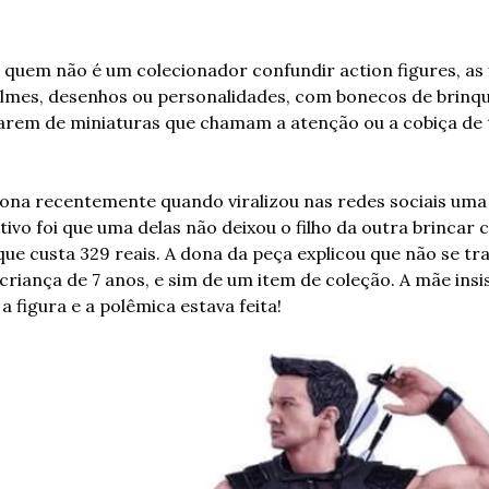
uem não é um colecionador confundir action figures, as f
lmes, desenhos ou personalidades, com bonecos de brinqu
tarem de miniaturas que chamam a atenção ou a cobiça de t
tona recentemente quando viralizou nas redes sociais uma 
ivo foi que uma delas não deixou o filho da outra brincar c
ue custa 329 reais. A dona da peça explicou que não se tra
iança de 7 anos, e sim de um item de coleção. A mãe insisti
 figura e a polêmica estava feita!