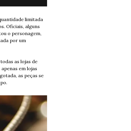
uantidade limitada 
 Oficiais, alguns 
tou o personagem, 
hada por um 
odas as lojas de 
 apenas em lojas 
gotada, as peças se 
mpo.