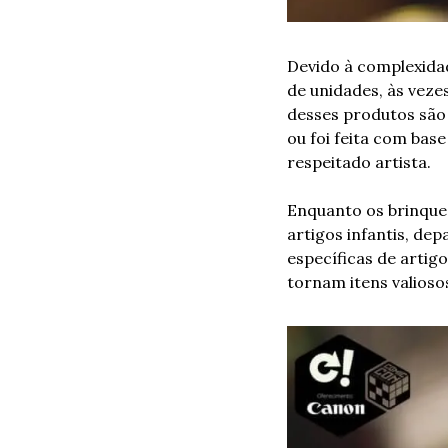
Devido à complexidad
de unidades, às veze
desses produtos são 
ou foi feita com bas
respeitado artista.
Enquanto os brinqued
artigos infantis, de
específicas de artig
tornam itens valioso