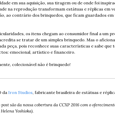
ldade em sua aquisição, sua tiragem ou de onde foi inspirad
lidade na reprodução transformam estátuas e réplicas em v
ão, ao contrário dos brinquedos, que ficam guardados em
icularidades, os itens chegam ao consumidor final a um pr
acredita se tratar de um simples brinquedo. Mas o aficiona
ada peça, pois reconhece suas características e sabe qu
tos: emocional, artístico e financeiro.
mente, colecionável não é brinquedo!
O da 
Iron Studios
, fabricante brasileira de estátuas e répli
 o post são da nossa cobertura da CCXP 2016 com o oferecimento
 Helena Yoshioka).