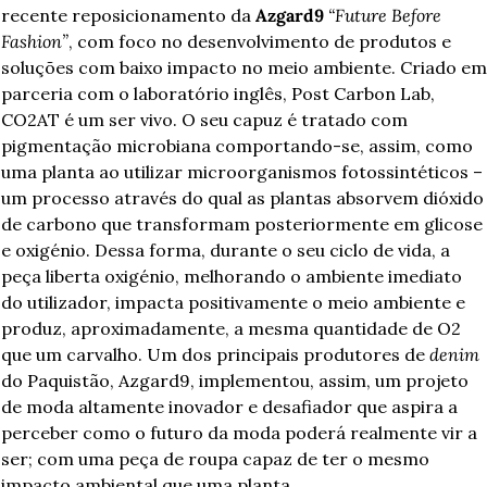
recente reposicionamento da 
Azgard9
“Future Before 
Fashion”
, com foco no desenvolvimento de produtos e 
soluções com baixo impacto no meio ambiente. Criado em 
parceria com o laboratório inglês, Post Carbon Lab, 
CO2AT é um ser vivo. O seu capuz é tratado com 
pigmentação microbiana comportando-se, assim, como 
uma planta ao utilizar microorganismos fotossintéticos – 
um processo através do qual as plantas absorvem dióxido 
de carbono que transformam posteriormente em glicose 
e oxigénio. Dessa forma, durante o seu ciclo de vida, a 
peça liberta oxigénio, melhorando o ambiente imediato 
do utilizador, impacta positivamente o meio ambiente e 
produz, aproximadamente, a mesma quantidade de O2 
que um carvalho. Um dos principais produtores de 
denim
do Paquistão, Azgard9, implementou, assim, um projeto 
de moda altamente inovador e desafiador que aspira a 
perceber como o futuro da moda poderá realmente vir a 
ser; com uma peça de roupa capaz de ter o mesmo 
impacto ambiental que uma planta.