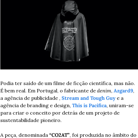
Podia ter saído de um filme de ficção científica, mas não. 
É bem real. Em Portugal, o fabricante de 
denim
, 
Azgard9
, 
a agência de publicidade , 
Stream and Tough Guy
 e a 
agência de branding e design, 
This is Pacifica
, uniram-se 
para criar o conceito por detrás de um projeto de 
sustentabilidade pioneiro.
A peça, denominada 
“CO2AT”
, foi produzida no âmbito do 