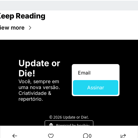
eep Reading
iew more
Update or 
Die!
Você, sempre em 
uma nova versão. 
Assinar
Criatividade & 
repertório.
© 2026 Update or Die!.
Powered by beehiiv
0