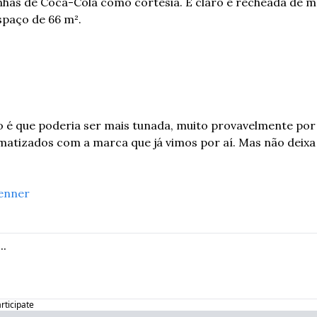
tinhas de Coca-Cola como cortesia. E claro é recheada de m
spaço de 66 m².
 é que poderia ser mais tunada, muito provavelmente por 
atizados com a marca que já vimos por aí. Mas não deixa d
enner
articipate