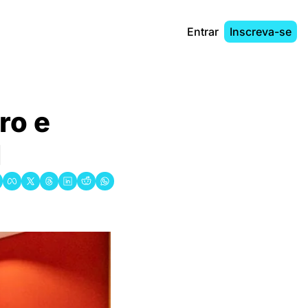
Entrar
Inscreva-se
o e 
l