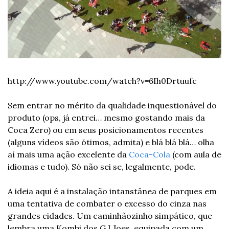
http://www.youtube.com/watch?v=6Ih0Drtuufc
Sem entrar no mérito da qualidade inquestionável do 
produto (ops, já entrei… mesmo gostando mais da 
Coca Zero) ou em seus posicionamentos recentes 
(alguns vídeos são ótimos, admita) e blá blá blá… olha 
aí mais uma ação excelente da 
Coca-Cola
 (com aula de 
idiomas e tudo). Só não sei se, legalmente, pode. 
A ideia aqui é a instalação intanstânea de parques em 
uma tentativa de combater o excesso do cinza nas 
grandes cidades. Um caminhãozinho simpático, que 
lembra uma Kombi dos G.I.Joes, equipada com um 