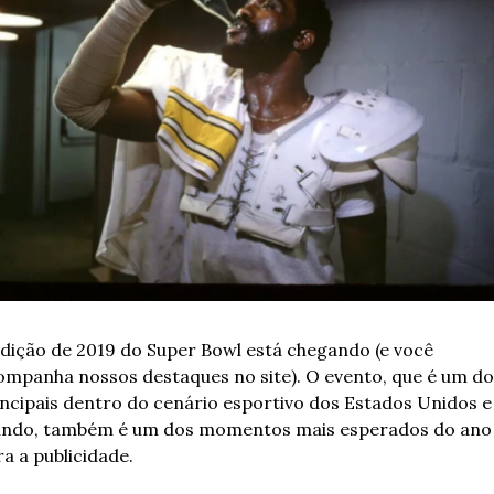
edição de 2019 do Super Bowl está chegando (e você 
ompanha nossos destaques no site). O evento, que é um dos
ncipais dentro do cenário esportivo dos Estados Unidos e 
ndo, também é um dos momentos mais esperados do ano 
a a publicidade.