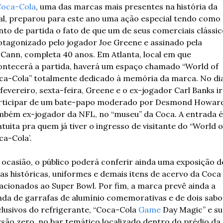
oca-Cola
, uma das marcas mais presentes na história da 
nal, preparou para este ano uma ação especial tendo como 
to de partida o fato de que um de seus comerciais clássico
otagonizado pelo jogador Joe Greene e assinado pela 
Cann, completa 40 anos. Em Atlanta, local em que 
ontecerá a partida, haverá um espaço chamado “World of 
ca-Cola” totalmente dedicado à memória da marca. No dia 
fevereiro, sexta-feira, Greene e o ex-jogador Carl Banks ir
rticipar de um bate-papo moderado por Desmond Howard,
mbém ex-jogador da NFL, no “museu” da Coca. A entrada é 
tuita pra quem já tiver o ingresso de visitante do “World of
ca-Cola’.
ocasião, o público poderá conferir ainda uma exposição de
as históricas, uniformes e demais itens de acervo da Coca 
acionados ao Super Bowl. Por fim, a marca prevê ainda a 
nda de garrafas de alumínio comemorativas e de dois sabor
lusivos do refrigerante, “Coca-Cola 
Game
 Day Magic” e su
são zero, no bar temático localizado dentro do prédio da 