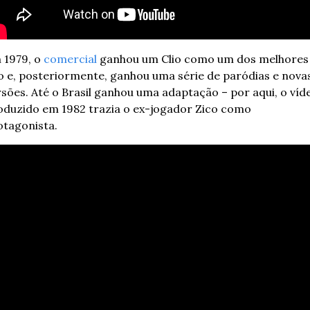
1979, o 
comercial
 ganhou um Clio como um dos melhores 
o e, posteriormente, ganhou uma série de paródias e novas
sões. Até o Brasil ganhou uma adaptação – por aqui, o víde
oduzido em 1982 trazia o ex-jogador Zico como 
otagonista.