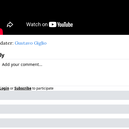
dater: 
Gustavo Giglio
ly
Login
or
Subscribe
to participate