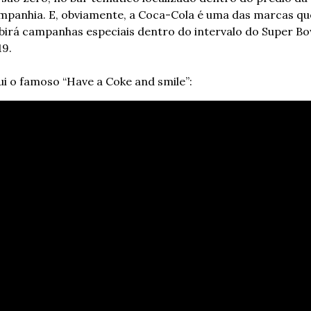
mpanhia. E, obviamente, a Coca-Cola é uma das marcas que
ibirá campanhas especiais dentro do intervalo do Super Bow
19.
i o famoso “Have a Coke and smile”: 