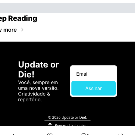
ep Reading
w more
Update or 
Die!
Você, sempre em 
uma nova versão. 
Assinar
Criatividade & 
repertório.
© 2026 Update or Die!.
Powered by beehiiv