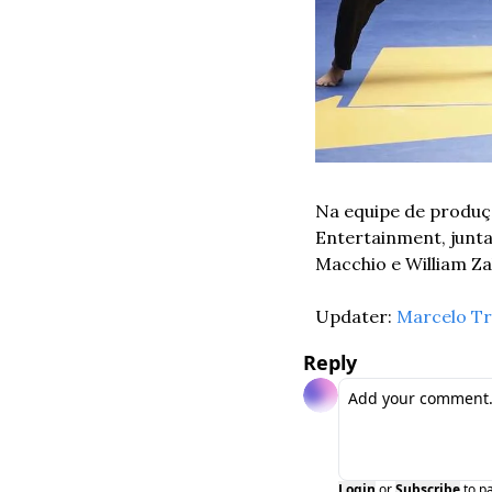
Na equipe de produçã
Entertainment, junta
Macchio e William Z
Updater: 
Marcelo Tr
Reply
Login
or
Subscribe
to p