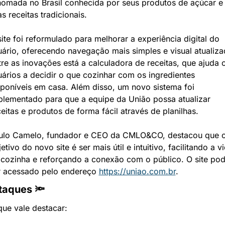
nomada no Brasil conhecida por seus produtos de açúcar e 
s receitas tradicionais.
ite foi reformulado para melhorar a experiência digital do 
uário, oferecendo navegação mais simples e visual atualizad
tre as inovações está a calculadora de receitas, que ajuda o
uários a decidir o que cozinhar com os ingredientes 
sponíveis em casa. Além disso, um novo sistema foi 
plementado para que a equipe da União possa atualizar 
eitas e produtos de forma fácil através de planilhas.
ulo Camelo, fundador e CEO da CMLO&CO, destacou que o
etivo do novo site é ser mais útil e intuitivo, facilitando a vi
 cozinha e reforçando a conexão com o público. O site pod
r acessado pelo endereço 
https://uniao.com.br
.
taques 🔦
que vale destacar: