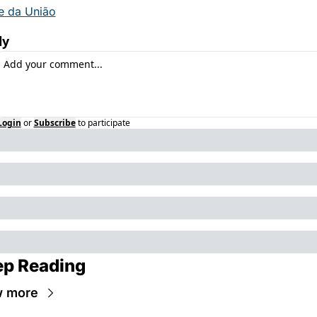
te da União
ly
Login
or
Subscribe
to participate
p Reading
w more