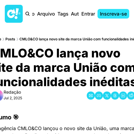
Início
Arquivo
Tags
Autores
Entrar
Inscreva-se
e
Posts
CMLO&CO lança novo site da marca União com funcionalidades ine
MLO&CO lança novo 
ite da marca União com
uncionalidades inédita
Redação
Jul 2, 2025
umo 🎯
agência CMLO&CO lançou o novo site da União, uma marca