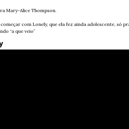
ara Mary-Alice Thompson.
começar com Lonely, que ela fez ainda adolescente, só pra
indo “a que veio”
y