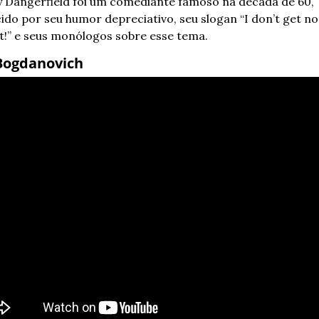
 Dangerfield foi um comediante famoso na década de 60, 
do por seu humor depreciativo, seu slogan “I don’t get no 
t!” e seus monólogos sobre esse tema.
Bogdanovich