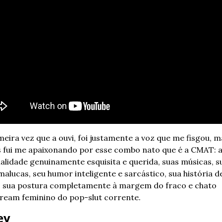
eira vez que a ouvi, foi justamente a voz que me fisgou, m
 fui me apaixonando por esse combo nato que é a CMAT: a 
alidade genuinamente esquisita e querida, suas músicas, su
malucas, seu humor inteligente e sarcástico, sua história de
- sua postura completamente à margem do fraco e chato 
ream feminino do pop-slut corrente.
ey