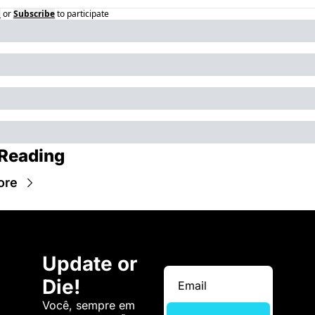
n
or
Subscribe
to participate
Reading
ore
Update or 
Die!
Você, sempre em 