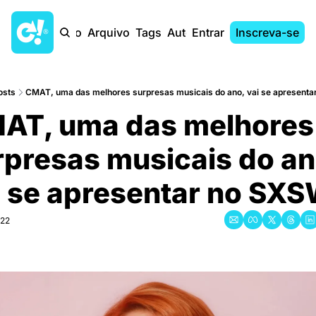
Início
Arquivo
Tags
Autores
Entrar
Inscreva-se
osts
CMAT, uma das melhores surpresas musicais do ano, vai se apresent
AT, uma das melhores 
rpresas musicais do ano
i se apresentar no SX
022