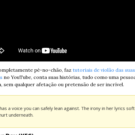
completamente pé-no-chão, faz 
tutoriais de violão das suas 
s
 no YouTube, conta suas histórias, tudo como uma pessoa
 sem qualquer afetação ou pretensão de ser incrível.
has a voice you can safely lean against. The irony in her lyrics soft
hurt underneath.