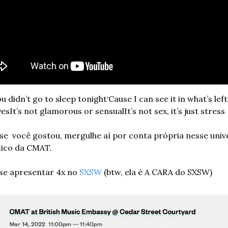
ou didn’t go to sleep tonight
‘Cause I can see it in what’s left 
yes
It’s not glamorous or sensual
It’s not sex, it’s just stress
 se  você gostou, mergulhe aí por conta própria nesse univ
tico da CMAT.
 se apresentar 4x no 
SXSW
 (btw, ela é A CARA do SXSW)