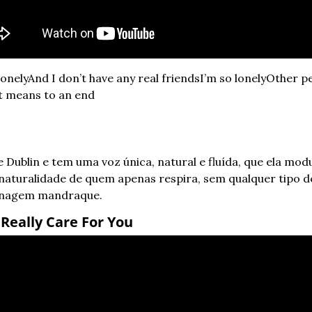
lonely
And I don’t have any real friends
I’m so lonely
Other pe
st means to an end
e Dublin e tem uma voz única, natural e fluída, que ela modu
naturalidade de quem apenas respira, sem qualquer tipo de
nagem mandraque. 
 Really Care For You