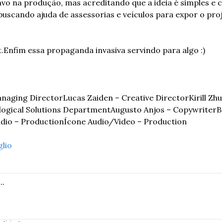
o na produção, mas acreditando que a ideia é simples e cla
o buscando ajuda de assessorias e veículos para expor o pro
.
Enfim essa propaganda invasiva servindo para algo :) 
anaging Director
Lucas Zaiden – Creative Director
Kirill Zh
logical Solutions Department
Augusto Anjos – Copywriter
B
údio – Production
Ícone Audio/Video – Production
glio