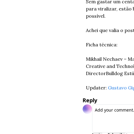
Sem gastar um centav
para viralizar, estã
possível. 
Achei que valia o post
Ficha técnica: 
Mikhail Nechaev – M
Creative and Techno
Director
Bulldog Est
Updater: 
Gustavo Gi
Reply