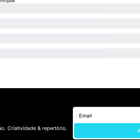
articipate
. Criatividade & repertório.
A