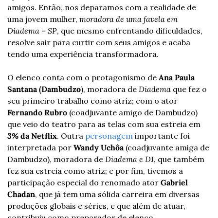
amigos. Então, nos deparamos com a realidade de 
uma jovem mulher, 
moradora de uma favela em 
Diadema – SP
, que mesmo enfrentando dificuldades, 
resolve sair para curtir com seus amigos e acaba 
tendo uma experiência transformadora.
O elenco conta com o protagonismo de 
Ana Paula 
Santana (Dambudzo
), moradora de 
Diadema
 que fez o 
seu primeiro trabalho como atriz; com o ator 
Fernando Rubro
 (coadjuvante amigo de Dambudzo) 
que veio do teatro para as telas com sua estreia em  
3% 
da Netflix
. Outra 
personagem
 importante foi 
interpretada por 
Wandy Uchôa
 (coadjuvante amiga de 
Dambudzo), moradora de 
Diadema e D
J, que também 
fez sua estreia como atriz; e por fim, tivemos a 
participação especial do renomado ator 
Gabriel 
Chadan
, que já tem uma sólida carreira em diversas 
produções globais e séries, e que além de atuar, 
contribuiu como preparador de elenco.