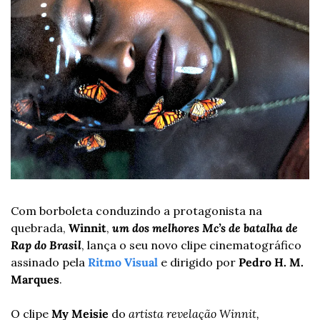
Com borboleta conduzindo a protagonista na 
quebrada, 
Winnit
, 
um dos melhores Mc’s de batalha de 
Rap do Brasil
, lança o seu novo clipe cinematográfico 
assinado pela 
Ritmo Visual
 e dirigido por 
Pedro H. M. 
Marques
.
O clipe 
My Meisie
 do 
artista revelação Winnit,