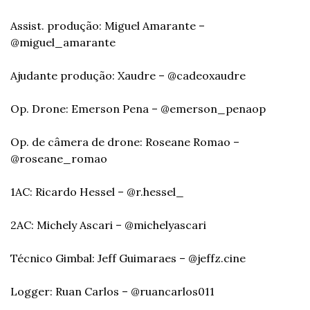
Assist. produção: Miguel Amarante – 
@miguel_amarante
Ajudante produção: Xaudre – @cadeoxaudre
Op. Drone: Emerson Pena – @emerson_penaop
Op. de câmera de drone: Roseane Romao – 
@roseane_romao
1AC: Ricardo Hessel – @r.hessel_
2AC: Michely Ascari – @michelyascari
Técnico Gimbal: Jeff Guimaraes – @jeffz.cine
Logger: Ruan Carlos – @ruancarlos011