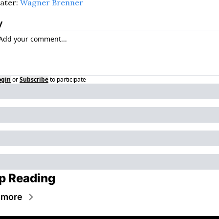
ter: 
Wagner Brenner
y
ogin
or
Subscribe
to participate
p Reading
 more