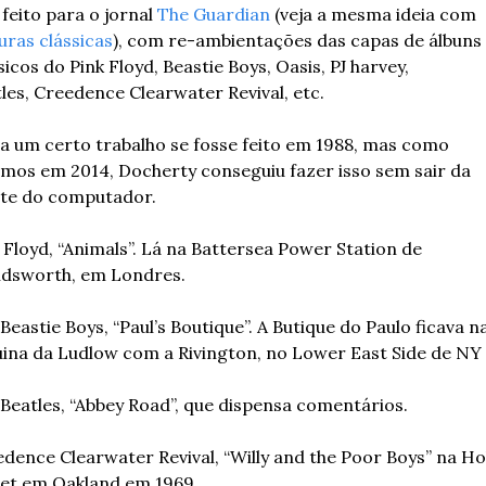
feito para o jornal 
The Guardian
 (veja a mesma ideia com 
uras clássicas
), com re-ambientações das capas de álbuns 
sicos do Pink Floyd, Beastie Boys, Oasis, PJ harvey, 
les, Creedence Clearwater Revival, etc.
a um certo trabalho se fosse feito em 1988, mas como 
mos em 2014, Docherty conseguiu fazer isso sem sair da 
nte do computador.
 Floyd, “Animals”. Lá na Battersea Power Station de 
dsworth, em Londres.
Beastie Boys, “Paul’s Boutique”. A Butique do Paulo ficava na
ina da Ludlow com a Rivington, no Lower East Side de NY
Beatles, “Abbey Road”, que dispensa comentários.
dence Clearwater Revival, “Willy and the Poor Boys” na Holl
eet em Oakland em 1969