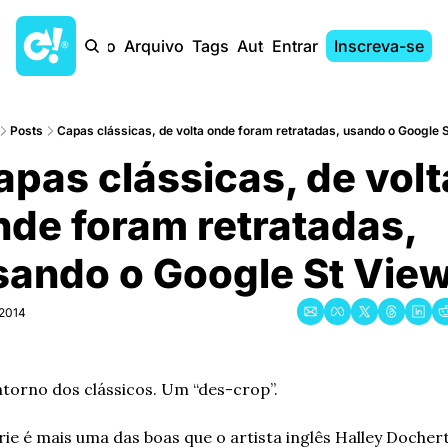
Início
Arquivo
Tags
Autores
Entrar
Inscreva-se
Posts
Capas clássicas, de volta onde foram retratadas, usando o Google 
pas clássicas, de volta
nde foram retratadas, 
sando o Google St Vie
 2014
torno dos clássicos. Um “des-crop”.
rie é mais uma das boas que o artista inglês Halley Dochert