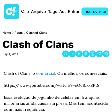
Início
Arquivo
Tags
Autores
Entrar
Inscreva-se
Home
Posts
Clash of Clans
Clash of Clans
Sep 1, 2014
Clash of Clans, o 
comercial
. Ou melhor, os comerciais.
https://www.youtube.com/watch?v=eOcBJkk8Pt8
Essa evolução de joguinho de celular em franquias 
milionárias ainda causa surpresa. Mas tem acontecido 
com mais frequência.