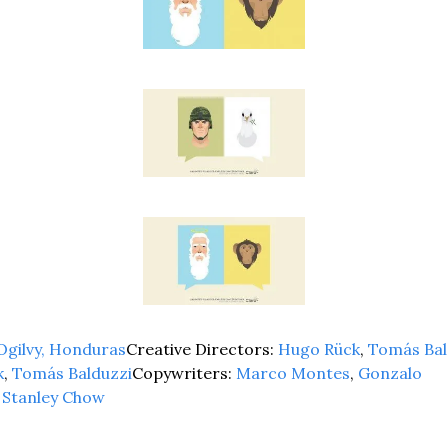
Ogilvy, Honduras
Creative Directors: 
Hugo Rück
, 
Tomás Bal
k
, 
Tomás Balduzzi
Copywriters: 
Marco Montes
, 
Gonzalo 
 
Stanley Chow