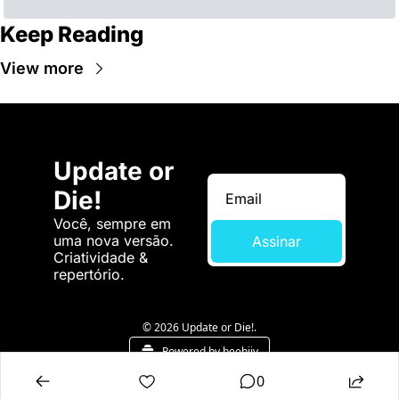
Keep Reading
View more
Update or 
Die!
Você, sempre em 
uma nova versão. 
Assinar
Criatividade & 
repertório.
© 2026 Update or Die!.
Powered by beehiiv
0