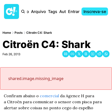
Início
Arquivo
Tags
Autores
Entrar
Inscreva-se
Home
Posts
Citroën C4: Shark
Citroën C4: Shark
Feb 26, 2013
shared.image.missing_image
Confiram abaixo o 
comercial
 da Agence H para 
a Citroën para comunicar o sensor com pisca para 
alertar sobre coisas no ponto cego do espelho 