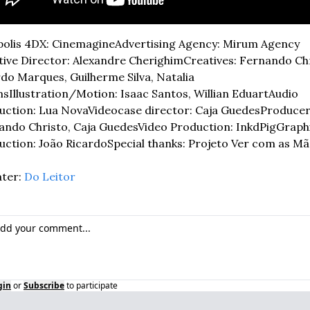
polis 4DX: Cinemagine
Advertising Agency: Mirum Agency
tive Director: Alexandre Cherighim
Creatives: Fernando Chr
do Marques, Guilherme Silva, Natalia 
ms
Illustration/Motion: Isaac Santos, Willian Eduart
Audio 
uction: Lua Nova
Videocase director: Caja Guedes
Producers
ando Christo, Caja Guedes
Video Production: InkdPig
Graphi
uction: João Ricardo
Special thanks: Projeto Ver com as M
ter: 
Do Leitor
gin
or
Subscribe
to participate