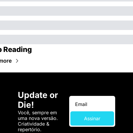
 Reading
more
Update or 
Die!
Você, sempre em 
uma nova versão. 
Assinar
Criatividade & 
repertório.