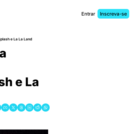
Entrar
Inscreva-se
iplash e La La Land
a 
h e La 