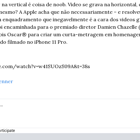
na vertical é coisa de noob. Video se grava na horizontal, 
mesmo? A Apple acha que não necessariamente – e resolve
m enquadramento que inegavelmente é a cara dos videos g
foi encaminhada para o premiado diretor Damien Chazelle (
ois Oscar® para criar um curta-metragem em homenagem a
odo filmado no iPhone 11 Pro.
be.com/watch?v=w41SUOzS09A&t=38s
enner
articipate