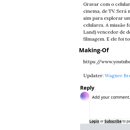
Gravar com o celular 
cinema, de TV. Será 
sim para explorar u
celulares. A missão 
Land) vencedor de d
filmagem. E ele foi t
Making-Of
https://www.youtu
Updater: 
Wagner Br
Reply
Login
or
Subscribe
to p