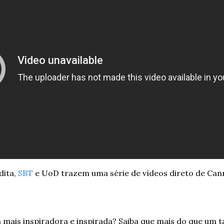
ita, 
SBT
 e UoD trazem uma série de vídeos direto de Cann
mais inspiradora e inspirada? Saiba que mais do que um tal