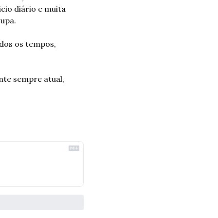
o diário e muita 
upa. 
dos os tempos, 
te sempre atual, 