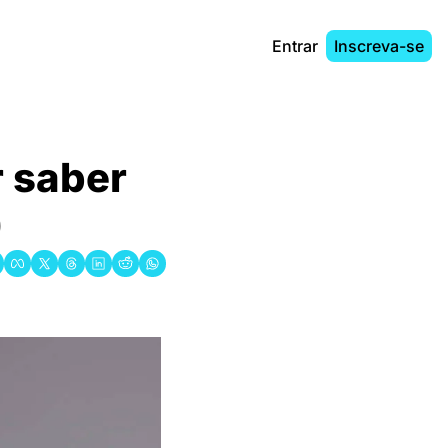
Entrar
Inscreva-se
 saber 
)