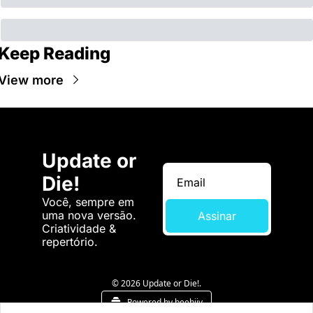
Keep Reading
View more
Update or 
Die!
Você, sempre em 
uma nova versão. 
Assinar
Criatividade & 
repertório.
© 2026 Update or Die!.
Powered by beehiiv