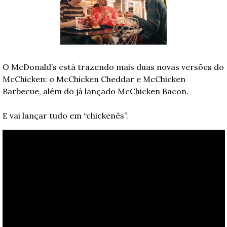
O McDonald’s está trazendo mais duas novas versões do 
McChicken: o McChicken Cheddar e McChicken 
Barbecue, além do já lançado McChicken Bacon. 
E vai lançar tudo em “chickenês”.