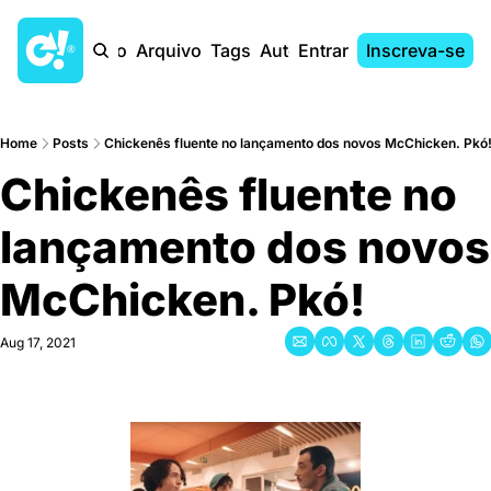
Início
Arquivo
Tags
Autores
Entrar
Inscreva-se
Home
Posts
Chickenês fluente no lançamento dos novos McChicken. Pkó
Chickenês fluente no 
lançamento dos novos 
McChicken. Pkó!
Aug 17, 2021