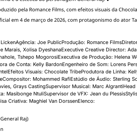
oduzido pela Romance Films, com efeitos visuais da Chocolat
icial em 4 de março de 2026, com protagonismo do ator Ta
 Licken
Agência: Joe Public
Produção: Romance Films
Direto
pe Marais, Xolisa Dyeshana
Executive Creative Director: A
mahole, Tshepo Mogorosi
Executiva de Produção: Helena W
tora de Conta: Kelly Bardon
Engenheiro de Som: Lorens Per
ntel
Efeitos Visuais: Chocolate Tribe
Produtora de Linha: Kel
ce
Compositor: Mohammed Rafi
Estúdio de Áudio: Sterling S
vies, Grays Casting
Supervisor Musical: Marc Algranti
Head o
a: Masibonge Ntuli
Supervisor de VFX: Jean du Plessis
Styli
sa Criativa: Maghiel Van Dorssen
Elenco:
General Raj)
an