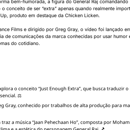
forma bem-humorada, a figura do General Raj comandando c
 o conceito de ser “extra” apenas quando realmente import
Up, produto em destaque da Chicken Licken.
nce Films e dirigido por Greg Gray, o vídeo foi lançado e
ia de comunicações da marca conhecidas por usar humor e r
emas do cotidiano.
lora o conceito “Just Enough Extra”, que busca traduzir o e
sencial. ⚖️
g Gray, conhecido por trabalhos de alta produção para marc
ra traz a música “Jaan Pehechaan Ho”, composta por Mohamm
lima e a estética do personagem General Raj. 🎵