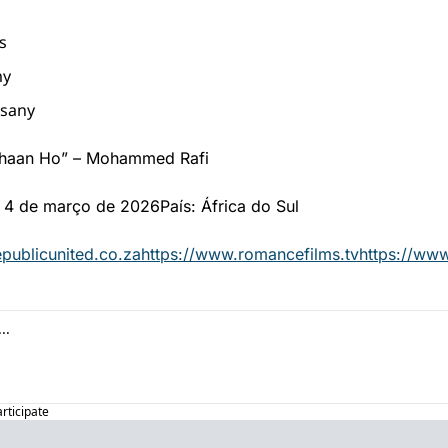
s
my
sany
chaan Ho” – Mohammed Rafi
: 4 de março de 2026
País: África do Sul
publicunited.co.za
https://www.romancefilms.tv
https://www
articipate