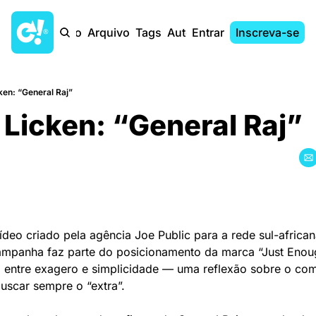
Início
Arquivo
Tags
Autores
Entrar
Inscreva-se
ken: “General Raj”
Licken: “General Raj”
ídeo criado pela agência Joe Public para a rede sul-african
ampanha faz parte do posicionamento da marca “Just Enough
o entre exagero e simplicidade — uma reflexão sobre o co
scar sempre o “extra”.