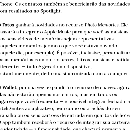
Phone. Os contatos também se beneficiarão das novidades,
om resultados no Spotlight.
 
Fotos
 ganhará novidades no recurso 
Photo Memories
. Ele 
assará a integrar o Apple Music para que você as músicas 
os seus vídeos de memórias sejam representativas 
aqueles momentos (como o que você estava ouvindo 
aquele dia, por exemplo). É possível, inclusive, personalizar
ssas memórias com outros 
mixes
, filtros, músicas e batidas
iferentes — tudo é gerado no dispositivo, 
nstantaneamente, de forma sincronizada com as canções.
 
Wallet
, por sua vez, expandirá o recurso de chaves: agora,
las não estarão apenas nos carros, mas em todos os 
ugares que você frequenta — é possível integrar fechaduras
nteligentes ao aplicativo, bem como os crachás do seu 
rabalho ou os seus cartões de entrada em quartos de hotel.
 app também receberá o recurso de integrar sua carteira 
e identidade — a funcionalidade, que chegará primeiro a 