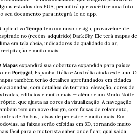
lguns estados dos EUA, permitirá que você tire uma foto 
o seu documento para integrá-lo ao app.
 aplicativo 
Tempo
 tem um novo design, provavelmente 
nspirado no (recém-adquirido) Dark Sky. Ele terá mapas de 
lima em tela cheia, indicadores de qualidade do ar, 
recipitação e muito mais.
 
Mapas
 expandirá sua cobertura expandida para países 
como 
Portugal
, Espanha, Itália e Austrália ainda este ano. Os
apas também terão detalhes aprofundados em cidades 
elecionadas, com detalhes de terreno, elevação, cores de 
stradas, edifícios e muito mais — além de um Modo Noite 
róprio, que ajusta as cores da visualização. A navegação 
ambém tem um novo design, com faixas de rolamento, 
ontos de ônibus, faixas de pedestre e muito mais. Em 
odovias, as faixas serão exibidas em 3D, tornando muito 
ais fácil para o motorista saber onde ficar, qual saída 