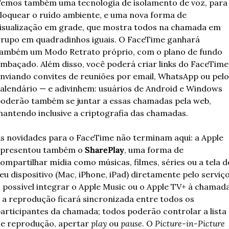
emos também uma tecnologia de isolamento de voz, para 
loquear o ruído ambiente, e uma nova forma de 
isualização em grade, que mostra todos na chamada em 
rupo em quadradinhos iguais. O FaceTime ganhará 
ambém um Modo Retrato próprio, com o plano de fundo 
mbaçado. Além disso, você poderá criar links do FaceTime,
nviando convites de reuniões por email, WhatsApp ou pelo 
alendário — e adivinhem: usuários de Android e Windows 
oderão também se juntar a essas chamadas pela web, 
antendo inclusive a criptografia das chamadas.
s novidades para o FaceTime não terminam aqui: a Apple 
presentou também o 
SharePlay
, uma forma de 
ompartilhar mídia como músicas, filmes, séries ou a tela do
eu dispositivo (Mac, iPhone, iPad) diretamente pelo serviço.
 possível integrar o Apple Music ou o Apple TV+ à chamada,
 a reprodução ficará sincronizada entre todos os 
articipantes da chamada; todos poderão controlar a lista 
e reprodução, apertar 
play
 ou 
pause
. O 
Picture-in-Picture