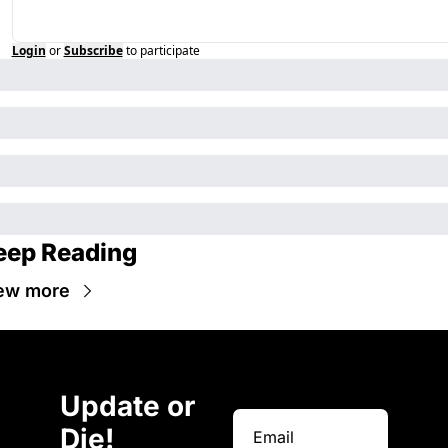
Login
or
Subscribe
to participate
eep Reading
ew more
Update or 
Die!