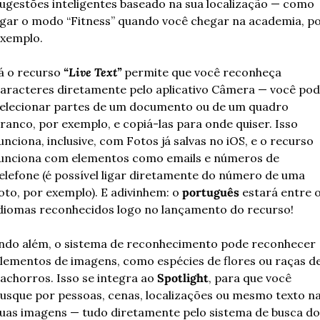
ugestões inteligentes baseado na sua localização — como 
igar o modo “Fitness” quando você chegar na academia, po
xemplo.
á o recurso 
“Live Text”
 permite que você reconheça 
aracteres diretamente pelo aplicativo Câmera — você pod
elecionar partes de um documento ou de um quadro 
ranco, por exemplo, e copiá-las para onde quiser. Isso 
unciona, inclusive, com Fotos já salvas no iOS, e o recurso 
unciona com elementos como emails e números de 
elefone (é possível ligar diretamente do número de uma 
oto, por exemplo). E adivinhem: o 
português
 estará entre o
diomas reconhecidos logo no lançamento do recurso!
ndo além, o sistema de reconhecimento pode reconhecer 
lementos de imagens, como espécies de flores ou raças de
achorros. Isso se integra ao 
Spotlight
, para que você 
usque por pessoas, cenas, localizações ou mesmo texto na
uas imagens — tudo diretamente pelo sistema de busca do 