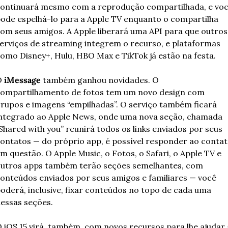
ontinuará mesmo com a reprodução compartilhada, e voc
ode espelhá-lo para a Apple TV enquanto o compartilha 
om seus amigos. A Apple liberará uma API para que outros 
erviços de streaming integrem o recurso, e plataformas 
omo Disney+, Hulu, HBO Max e TikTok já estão na festa.
 
iMessage
 também ganhou novidades. O 
ompartilhamento de fotos tem um novo design com 
rupos e imagens “empilhadas”. O serviço também ficará 
ntegrado ao Apple News, onde uma nova seção, chamada 
Shared with you” reunirá todos os links enviados por seus 
ontatos — do próprio app, é possível responder ao contat
m questão. O Apple Music, o Fotos, o Safari, o Apple TV e 
utros apps também terão seções semelhantes, com 
onteúdos enviados por seus amigos e familiares — você 
oderá, inclusive, fixar conteúdos no topo de cada uma 
essas seções.
 iOS 15 virá, também, com novos recursos para lhe ajudar a