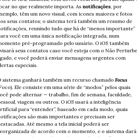
ocar no que realmente importa. As 
notificações
, por 
xemplo, têm um novo visual, com ícones maiores e fotos 
os seus contatos; o sistema terá também um resumo de 
otificações, reunindo tudo que há de “menos importante” 
ara você em uma única notificação integrada, num 
omento pré-programado pelo usuário. O iOS também 
visará seus contatos caso você esteja com o Não Perturbe
igado, e você poderá enviar mensagens urgentes com 
lertas especiais.
 sistema ganhará também um recurso chamado 
Focus
Foco). Ele consiste em uma série de “modos” pelos quais 
ocê pode alternar — trabalho, fim de semana, faculdade, 
essoal, viagem ou outros. O iOS usará a inteligência 
rtificial para “entender”, baseado em cada modo, quais 
otificações são mais importantes e precisam ser 
estacadas. Até mesmo a tela inicial poderá ser 
eorganizada de acordo com o momento, e o sistema dará 