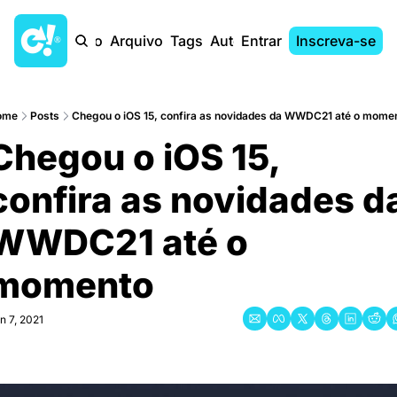
Início
Arquivo
Tags
Autores
Entrar
Inscreva-se
ome
Posts
Chegou o iOS 15, confira as novidades da WWDC21 até o mome
Chegou o iOS 15, 
confira as novidades da
WWDC21 até o 
momento
n 7, 2021