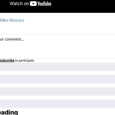
Julio Moraes
Subscribe
to participate
eading