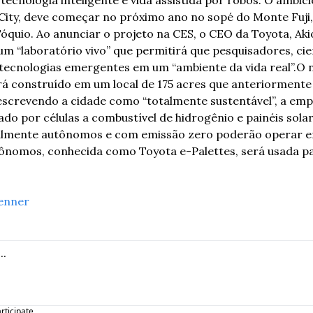
ecnologia inteligente e vida assistida por robôs. O ambicio
ity, deve começar no próximo ano no sopé do Monte Fuji, 
óquio. Ao anunciar o projeto na CES, o CEO da Toyota, Aki
m “laboratório vivo” que permitirá que pesquisadores, cien
tecnologias emergentes em um “ambiente da vida real”.
O n
 construído em um local de 175 acres que anteriormente 
escrevendo a cidade como “totalmente sustentável”, a empr
do por células a combustível de hidrogênio e painéis solar
lmente autônomos e com emissão zero poderão operar em
tônomos, conhecida como Toyota e-Palettes, será usada par
enner
articipate