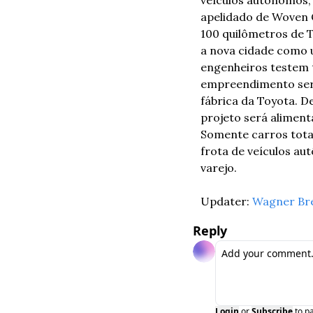
veículos autônomos, t
apelidado de Woven C
100 quilômetros de T
a nova cidade como u
engenheiros testem 
empreendimento será
fábrica da Toyota. D
projeto será alimenta
Somente carros tota
frota de veículos au
varejo.
Updater: 
Wagner Br
Reply
Login
or
Subscribe
to p