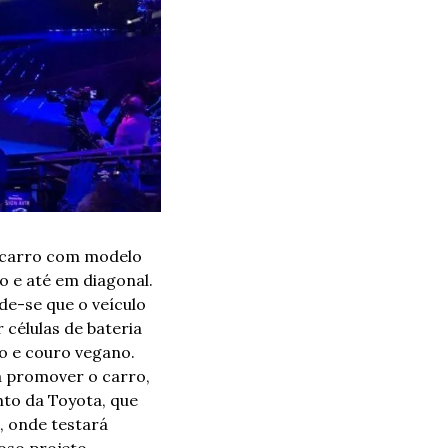
 carro com modelo 
o e até em diagonal. 
e-se que o veículo 
células de bateria 
o e couro vegano. 
 promover o carro, 
to da Toyota, que 
 onde testará 