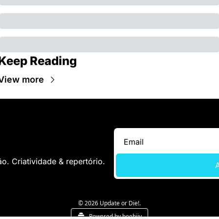
Keep Reading
View more
. Criatividade & repertório.
A
© 2026 Update or Die!.
Powered by beehiiv