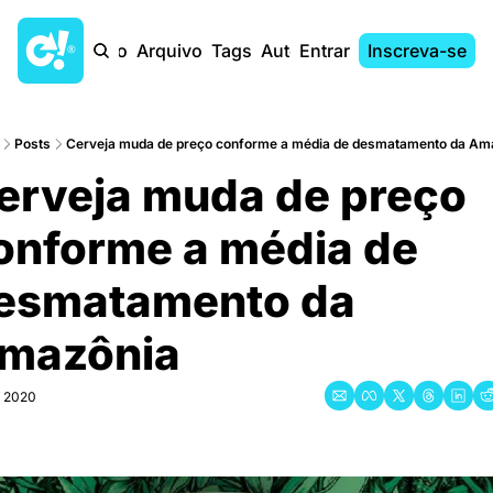
Início
Arquivo
Tags
Autores
Entrar
Inscreva-se
Posts
Cerveja muda de preço conforme a média de desmatamento da Ama
erveja muda de preço 
onforme a média de 
esmatamento da 
mazônia
, 2020