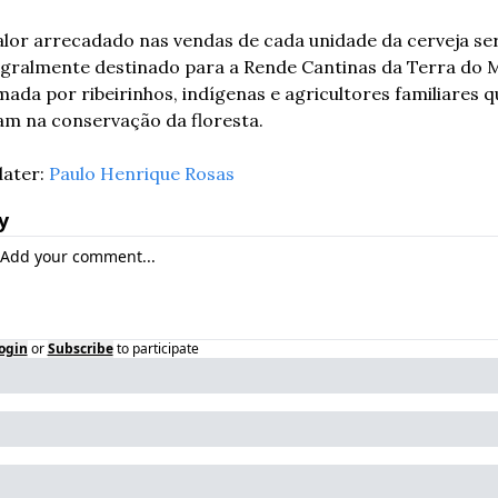
alor arrecadado nas vendas de cada unidade da cerveja ser
egralmente destinado para a Rende Cantinas da Terra do Me
ada por ribeirinhos, indígenas e agricultores familiares qu
am na conservação da floresta.
ater: 
Paulo Henrique Rosas
y
ogin
or
Subscribe
to participate