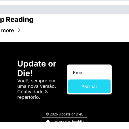
p Reading
 more
Update or 
Die!
Você, sempre em 
uma nova versão. 
Assinar
Criatividade & 
repertório.
© 2026 Update or Die!.
Powered by beehiiv