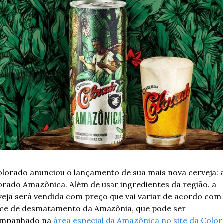
olorado anunciou o lançamento de sua mais nova cerveja: a
orado Amazônica. Além de usar ingredientes da região. a 
veja será vendida com preço que vai variar de acordo com 
ice de desmatamento da Amazônia, que pode ser 
mpanhado na
 área especial da Amazônica no site da Colo