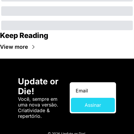
Keep Reading
View more
Update or 
Die!
Você, sempre em 
uma nova versão. 
Assinar
Criatividade & 
repertório.
© 2026 Update or Die!.