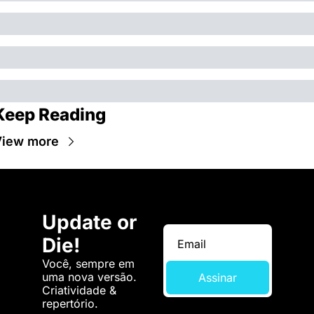
Keep Reading
iew more
Update or 
Die!
Você, sempre em 
uma nova versão. 
Assinar
Criatividade & 
repertório.