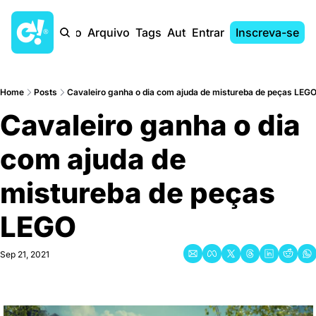
Início
Arquivo
Tags
Autores
Entrar
Inscreva-se
Home
Posts
Cavaleiro ganha o dia com ajuda de mistureba de peças LEG
Cavaleiro ganha o dia 
com ajuda de 
mistureba de peças 
LEGO
Sep 21, 2021