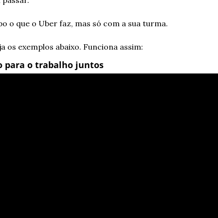
i passar.
po o que o Uber faz, mas só com a sua turma.
ja os exemplos abaixo. Funciona assim:
o para o trabalho juntos