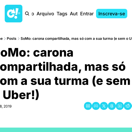
Início
Arquivo
Tags
Autores
Entrar
Inscreva-se
e
Posts
SoMo: carona compartilhada, mas só com a sua turma (e sem o U
oMo: carona 
ompartilhada, mas só 
om a sua turma (e sem 
 Uber!)
8, 2019