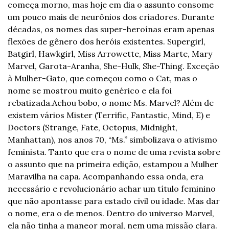
começa morno, mas hoje em dia o assunto consome 
um pouco mais de neurônios dos criadores. Durante 
décadas, os nomes das super-heroínas eram apenas 
flexões de gênero dos heróis existentes. Supergirl, 
Batgirl, Hawkgirl, Miss Arrowette, Miss Marte, Mary 
Marvel, Garota-Aranha, She-Hulk, She-Thing. Exceção 
à Mulher-Gato, que começou como o Cat, mas o 
nome se mostrou muito genérico e ela foi 
rebatizada.
Achou bobo, o nome Ms. Marvel? Além de 
existem vários Mister (Terrific, Fantastic, Mind, E) e 
Doctors (Strange, Fate, Octopus, Midnight, 
Manhattan), nos anos 70, “Ms.” simbolizava o ativismo 
feminista. Tanto que era o nome de uma revista sobre 
o assunto que na primeira edição, estampou a Mulher 
Maravilha na capa. Acompanhando essa onda, era 
necessário e revolucionário achar um título feminino 
que não apontasse para estado civil ou idade. Mas dar 
o nome, era o de menos. Dentro do universo Marvel, 
ela não tinha a maneor moral, nem uma missão clara. 