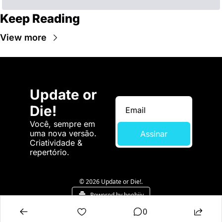
Keep Reading
View more
Update or 
Die!
Você, sempre em 
uma nova versão. 
Assinar
Criatividade & 
repertório.
© 2026 Update or Die!.
Powered by beehiiv
0